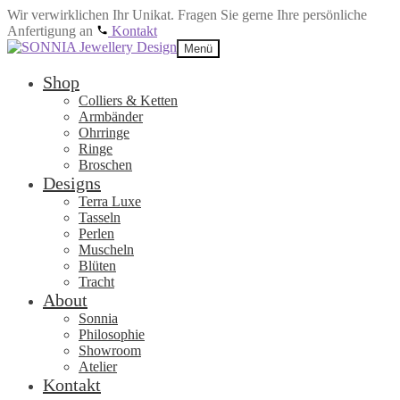
Wir verwirklichen Ihr Unikat. Fragen Sie gerne Ihre persönliche
Anfertigung an
Kontakt
Zur
Zum
Menü
Navigation
Inhalt
springen
springen
Shop
Colliers & Ketten
Armbänder
Ohrringe
Ringe
Broschen
Designs
Terra Luxe
Tasseln
Perlen
Muscheln
Blüten
Tracht
About
Sonnia
Philosophie
Showroom
Atelier
Kontakt