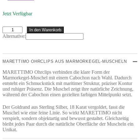
Jetzt Verfügbar
Marettimo
In den Warenkorb
Ohrclips
Alternative:
Menge
MARETTIMO OHRCLIPS AUS MARMORKEGEL-MUSCHELN
MARETTIMO Ohrclips verbinden die klare Form der
Marmorkegel-Muschel mit einem Cabochon nach Wahl. Dadurch
entsteht ein Schmuckstück mit maritimer Struktur, präziser Kontur
und ruhiger Präsenz. Die Muschel zeigt ihre natürliche Zeichnung,
während der Cabochon einen gezielten farbigen Mittelpunkt setzt.
Der Goldrand aus Sterling Silber, 18 Karat vergoldet, fasst die
Muschel wie eine feine Linie. So wirkt MARETTIMO nicht
verspielt, sondern objektartig und bewusst gestaltet. Gleichzeitig
bleibt jedes Paar durch die natürliche Oberfläche der Muscheln ein
Unikat.