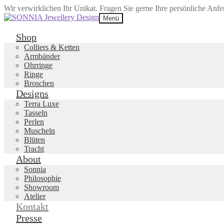
Wir verwirklichen Ihr Unikat. Fragen Sie gerne Ihre persönliche Anf
Zur
Zum
Menü
Navigation
Inhalt
springen
springen
Shop
Colliers & Ketten
Armbänder
Ohrringe
Ringe
Broschen
Designs
Terra Luxe
Tasseln
Perlen
Muscheln
Blüten
Tracht
About
Sonnia
Philosophie
Showroom
Atelier
Kontakt
Presse