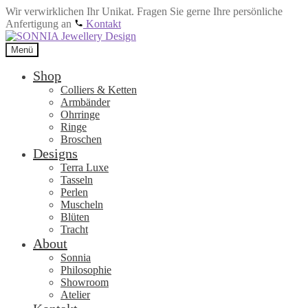
Wir verwirklichen Ihr Unikat. Fragen Sie gerne Ihre persönliche
Anfertigung an
Kontakt
Zur
Zum
Navigation
Inhalt
Menü
springen
springen
Shop
Colliers & Ketten
Armbänder
Ohrringe
Ringe
Broschen
Designs
Terra Luxe
Tasseln
Perlen
Muscheln
Blüten
Tracht
About
Sonnia
Philosophie
Showroom
Atelier