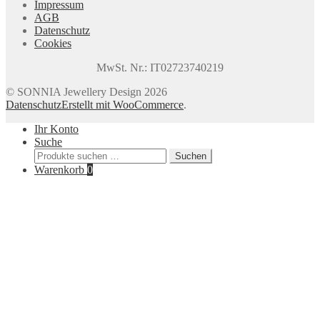
Impressum
AGB
Datenschutz
Cookies
MwSt. Nr.: IT02723740219
© SONNIA Jewellery Design 2026
Datenschutz
Erstellt mit WooCommerce
.
Ihr Konto
Suche
Suchen
Suchen
nach:
Warenkorb
0