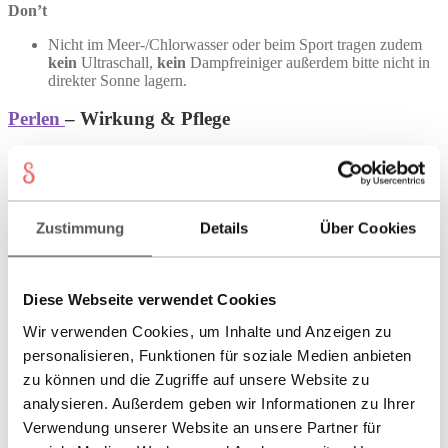
Don’t
Nicht im Meer‑/Chlorwasser oder beim Sport tragen zudem
kein
Ultraschall,
kein
Dampfreiniger außerdem bitte nicht in
direkter Sonne lagern.
Perlen
– Wirkung & Pflege
Wirkung (traditionell):
Eleganz, Harmonie, Ruhe.
Schmuckeigenschaften:
Weich (organisch), empfindlich gegenüber
Chemikalien und Hitze; häufig auf
Seide
geknotet oder geklebt.
Do
Zustimmung
Details
Über Cookies
Nach dem Tragen mit einem leicht
feuchten
weichen Tuch
abwischen und abschließend
flach
trocknen lassen.
Perlenstränge je nach Tragehäufigkeit regelmäßig
neu knoten
Diese Webseite verwendet Cookies
lassen (Sicherheitsknoten).
Wir verwenden Cookies, um Inhalte und Anzeigen zu
Separat
lagern (Beutel/Fach), fern von Feuchtigkeit und
Sonne.
personalisieren, Funktionen für soziale Medien anbieten
zu können und die Zugriffe auf unsere Website zu
Don’t
analysieren. Außerdem geben wir Informationen zu Ihrer
Nicht einweichen
, keine Bäder;
kein
Ultraschall,
kein
Verwendung unserer Website an unsere Partner für
Dampf,
keine
aggressiven Reiniger.