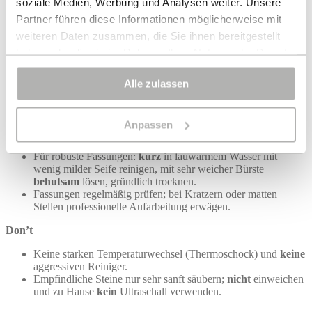
soziale Medien, Werbung und Analysen weiter. Unsere
Nicht beim Duschen, Schwimmen oder Sport tragen.
Partner führen diese Informationen möglicherweise mit
Edelsteine
– Wirkung & Pflege
weiteren Daten zusammen, die Sie ihnen bereitgestellt
haben oder die sie im Rahmen Ihrer Nutzung der Dienste
Wirkung (traditionell):
Je nach Stein (z. B. Aventurin =
gesammelt haben.
Gelassenheit, Rosenquarz = Sanftheit, Onyx = Klarheit).
Alle zulassen
Schmuckeigenschaften:
Mineralische Steine mit unterschiedlicher
Härte; viele Quarze sind alltagstauglich. Empfindliche Ausnahmen
Bei bestimmten Diensten wie Google Analytics kann eine
(z. B.
Opal
,
Türkis
,
Lapislazuli
) benötigen besondere Vorsicht.
Speicherung von Daten in Drittländern, wie z.B. USA,
Anpassen
Do
nicht ausgeschlossen werden.
Für robuste Fassungen:
kurz
in lauwarmem Wasser mit
wenig milder Seife reinigen, mit sehr weicher Bürste
behutsam
lösen, gründlich trocknen.
Fassungen regelmäßig prüfen; bei Kratzern oder matten
Stellen professionelle Aufarbeitung erwägen.
Don’t
Keine starken Temperaturwechsel (Thermoschock) und
keine
aggressiven Reiniger.
Empfindliche Steine nur sehr sanft säubern;
nicht
einweichen
und zu Hause
kein
Ultraschall verwenden.