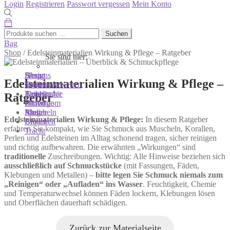
Login
Registrieren
Passwort vergessen
Mein Konto
Suchen
Suchen
nach:
Bag
Shop
/
Edelsteinmaterialien Wirkung & Pflege – Ratgeber
Sie sind hier:
Sie sind hier:
Sie sind hier:
Shop
Designs
About
Edelsteinmaterialien Wirkung & Pflege –
Colliers & Ketten
Terra Luxe
Sonnia
Armbänder
Tasseln
Philosophie
Ratgeber
Ohrringe
Perlen
Showroom
Ringe
Muscheln
Atelier
Edelsteinmaterialien Wirkung & Pflege:
In diesem Ratgeber
Broschen
Blüten
erfahren Sie kompakt, wie Sie Schmuck aus Muscheln, Korallen,
Tracht
Perlen und Edelsteinen im Alltag schonend tragen, sicher reinigen
und richtig aufbewahren. Die erwähnten „Wirkungen“ sind
traditionelle
Zuschreibungen. Wichtig: Alle Hinweise beziehen sich
ausschließlich auf Schmuckstücke
(mit Fassungen, Fäden,
Klebungen und Metallen) –
bitte legen Sie Schmuck niemals zum
„Reinigen“ oder „Aufladen“ ins Wasser
. Feuchtigkeit, Chemie
und Temperaturwechsel können Fäden lockern, Klebungen lösen
und Oberflächen dauerhaft schädigen.
Zurück zur Materialseite