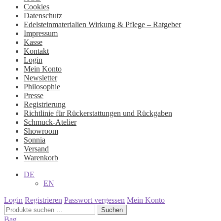
Cookies
Datenschutz
Edelsteinmaterialien Wirkung & Pflege – Ratgeber
Impressum
Kasse
Kontakt
Login
Mein Konto
Newsletter
Philosophie
Presse
Registrierung
Richtlinie für Rückerstattungen und Rückgaben
Schmuck-Atelier
Showroom
Sonnia
Versand
Warenkorb
DE
EN
Login
Registrieren
Passwort vergessen
Mein Konto
Suchen
Suchen
nach:
Bag