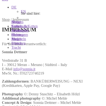
DE
EN
Sie sind hier:
Sie sind hier:
Sie sind hier:
Shop
/
Impressum
Shop
Designs
About
Colliers & Ketten
Terra Luxe
Sonnia
IMPRESSUM
Armbänder
Tasseln
Philosophie
Ohrringe
Perlen
Showroom
Ringe
Muscheln
Atelier
Broschen
Blüten
Für den Inhalt verantwortlich:
Tracht
Sonnia Dettmer
Verdistraße 31 B
I – 39012 Meran – Merano | Südtirol – Italy
E-Mail
info@sonnia.it
MwSt. Nr.: IT02723740219
Zahlungsformen
: BANKÜBERWEISUNG – NEXI
(Kreditkarten, Apple Pay, Google Pay)
Photography
©: Denny Staschitz – Elisabeth Hölzl
Additional photography
©: Michel Mehle
Concept & Design
: Sonnia Dettmer – Michel Mehle