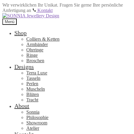
Wir verwirklichen Ihr Unikat. Fragen Sie gerne Ihre persönliche
Anfertigung an
Kontakt
Zur
Zum
Navigation
Inhalt
Menü
springen
springen
Shop
Colliers & Ketten
Armbänder
Ohrringe
Ringe
Broschen
Designs
Terra Luxe
Tasseln
Perlen
Muscheln
Blüten
Tracht
About
Sonnia
Philosophie
Showroom
Atelier