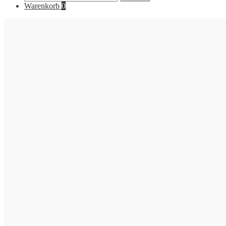
nach:
Warenkorb
0