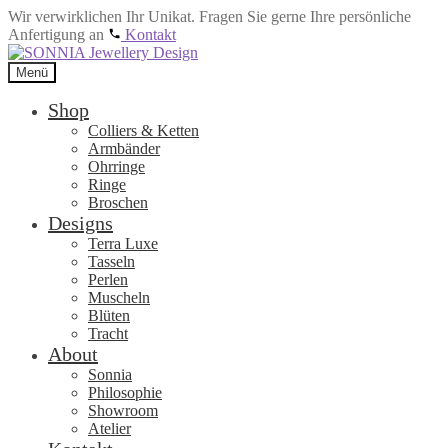
Wir verwirklichen Ihr Unikat. Fragen Sie gerne Ihre persönliche
Anfertigung an
Kontakt
Zur
Zum
Navigation
Inhalt
Menü
springen
springen
Shop
Colliers & Ketten
Armbänder
Ohrringe
Ringe
Broschen
Designs
Terra Luxe
Tasseln
Perlen
Muscheln
Blüten
Tracht
About
Sonnia
Philosophie
Showroom
Atelier