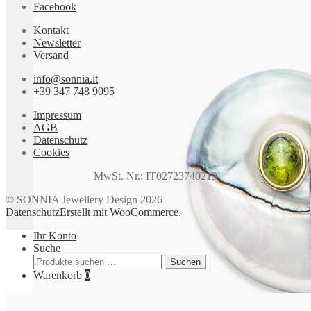
Facebook
Kontakt
Newsletter
Versand
info@sonnia.it
+39 347 748 9095
Impressum
AGB
Datenschutz
Cookies
MwSt. Nr.: IT02723740219
© SONNIA Jewellery Design 2026
Datenschutz
Erstellt mit WooCommerce
.
Ihr Konto
Suche
Suchen
Suchen
nach:
Warenkorb
0