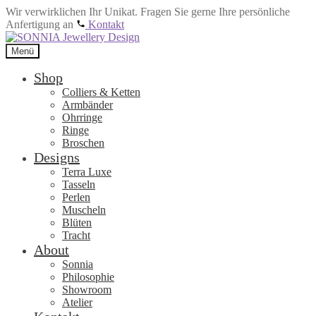
Wir verwirklichen Ihr Unikat. Fragen Sie gerne Ihre persönliche
Anfertigung an
Kontakt
Zur
Zum
Navigation
Inhalt
Menü
springen
springen
Shop
Colliers & Ketten
Armbänder
Ohrringe
Ringe
Broschen
Designs
Terra Luxe
Tasseln
Perlen
Muscheln
Blüten
Tracht
About
Sonnia
Philosophie
Showroom
Atelier