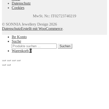
Datenschutz
Cookies
MwSt. Nr.: IT02723740219
© SONNIA Jewellery Design 2026
Datenschutz
Erstellt mit WooCommerce
.
Ihr Konto
Suche
Suchen
Suchen
nach:
Warenkorb
0