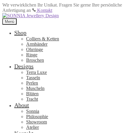
Wir verwirklichen Ihr Unikat. Fragen Sie gerne Ihre persönliche
Anfertigung an
Kontakt
Zur
Zum
Navigation
Inhalt
Menü
springen
springen
Shop
Colliers & Ketten
Armbänder
Ohrringe
Ringe
Broschen
Designs
Terra Luxe
Tasseln
Perlen
Muscheln
Blüten
Tracht
About
Sonnia
Philosophie
Showroom
Atelier