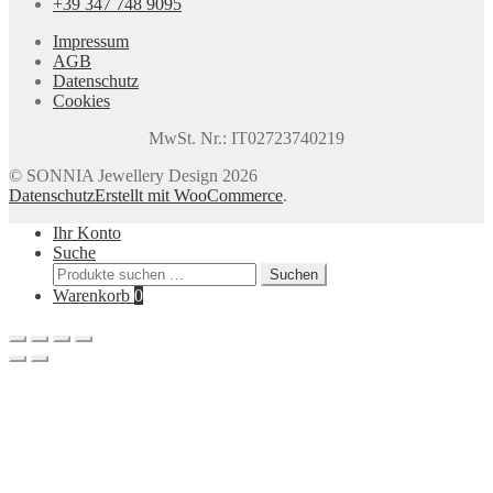
+39 347 748 9095
Impressum
AGB
Datenschutz
Cookies
MwSt. Nr.: IT02723740219
© SONNIA Jewellery Design 2026
Datenschutz
Erstellt mit WooCommerce
.
Ihr Konto
Suche
Suchen
Suchen
nach:
Warenkorb
0