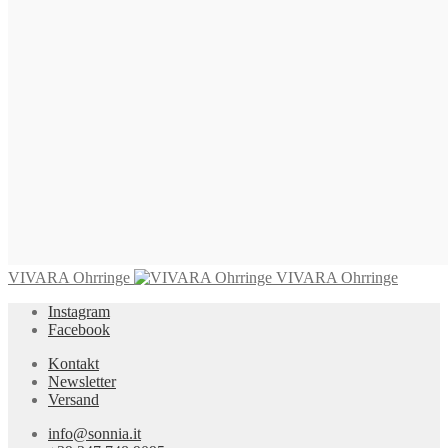
595,00
€
In den Warenkorb
CAPRI Ohrclips
655,00
€
In den Warenkorb
VIVARA Ohrringe
VIVARA Ohrringe
Instagram
Facebook
Kontakt
Newsletter
Versand
info@sonnia.it