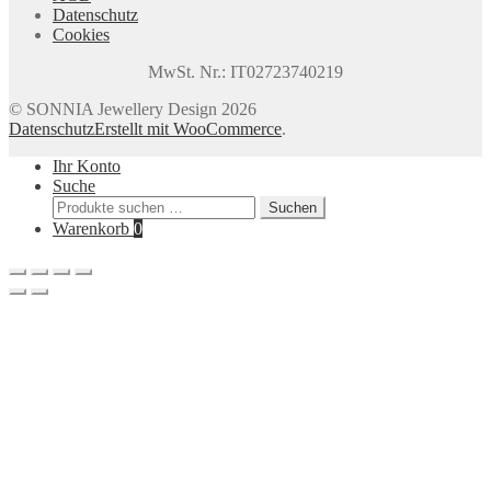
Datenschutz
Cookies
MwSt. Nr.: IT02723740219
© SONNIA Jewellery Design 2026
Datenschutz
Erstellt mit WooCommerce
.
Ihr Konto
Suche
Suchen
Suchen
nach:
Warenkorb
0