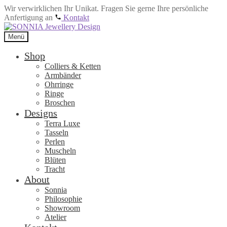
Wir verwirklichen Ihr Unikat. Fragen Sie gerne Ihre persönliche
Anfertigung an
Kontakt
Zur
Zum
Navigation
Inhalt
Menü
springen
springen
Shop
Colliers & Ketten
Armbänder
Ohrringe
Ringe
Broschen
Designs
Terra Luxe
Tasseln
Perlen
Muscheln
Blüten
Tracht
About
Sonnia
Philosophie
Showroom
Atelier