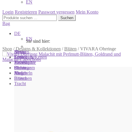
EN
Login
Registrieren
Passwort vergessen
Mein Konto
Suchen
Suchen
nach:
Bag
DE
EN
Sie sind hier:
Sie sind hier:
Sie sind hier:
Shop
/
Designs & Kollektionen
/
Blüten
/
VIVARA Ohrringe
Shop
Designs
About
Colliers & Ketten
Terra Luxe
Sonnia
Armbänder
Tasseln
Philosophie
Ohrringe
Perlen
Showroom
Ringe
Muscheln
Atelier
Broschen
Blüten
Tracht