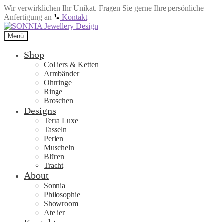
Wir verwirklichen Ihr Unikat. Fragen Sie gerne Ihre persönliche
Anfertigung an
Kontakt
Zur
Zum
Navigation
Inhalt
Menü
springen
springen
Shop
Colliers & Ketten
Armbänder
Ohrringe
Ringe
Broschen
Designs
Terra Luxe
Tasseln
Perlen
Muscheln
Blüten
Tracht
About
Sonnia
Philosophie
Showroom
Atelier