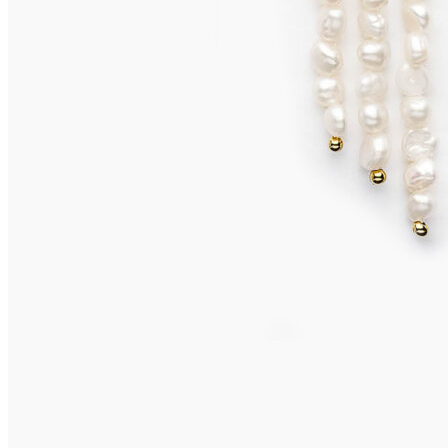
ISCHIA Ohrclips
675,00
€
In den Warenkorb
CAPRI Ohrclips
645,00
€
In den Warenkorb
CAPRI Ohrclips