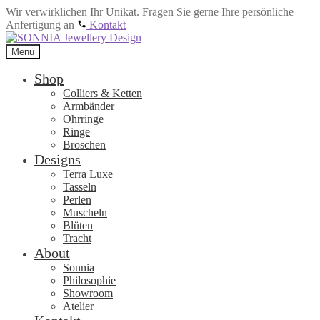
Wir verwirklichen Ihr Unikat. Fragen Sie gerne Ihre persönliche
Anfertigung an
Kontakt
Zur
Zum
Navigation
Inhalt
Menü
springen
springen
Shop
Colliers & Ketten
Armbänder
Ohrringe
Ringe
Broschen
Designs
Terra Luxe
Tasseln
Perlen
Muscheln
Blüten
Tracht
About
Sonnia
Philosophie
Showroom
Atelier