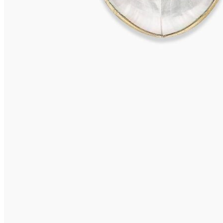
CAPRI Ohrclips
645,00
€
In den Warenkorb
ISCHIA Ohrclips
595,00
€
In den Warenkorb
VIVARA Ohrringe
575,00
€
Weiterlesen