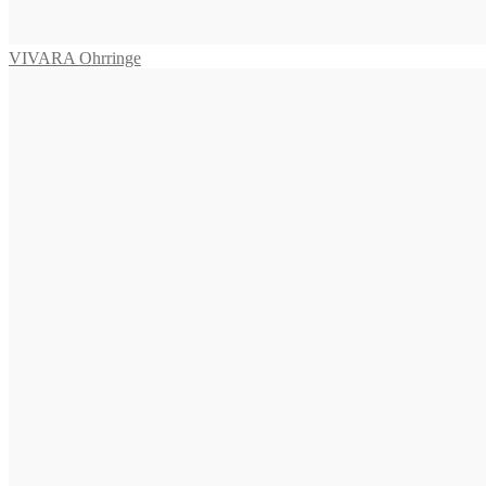
645,00
€
In den Warenkorb
VIVARA Ohrringe