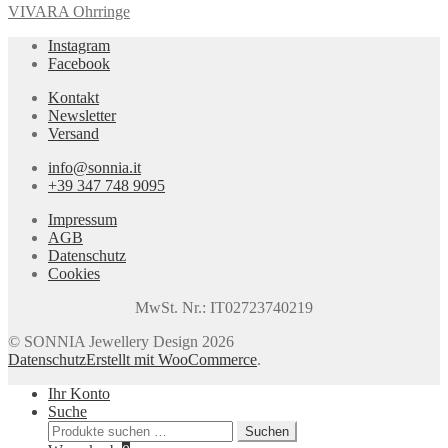
VIVARA Ohrringe
Instagram
Facebook
Kontakt
Newsletter
Versand
info@sonnia.it
+39 347 748 9095
Impressum
AGB
Datenschutz
Cookies
MwSt. Nr.: IT02723740219
© SONNIA Jewellery Design 2026
Datenschutz
Erstellt mit WooCommerce
.
Ihr Konto
Suche
Suchen
Suchen
nach: