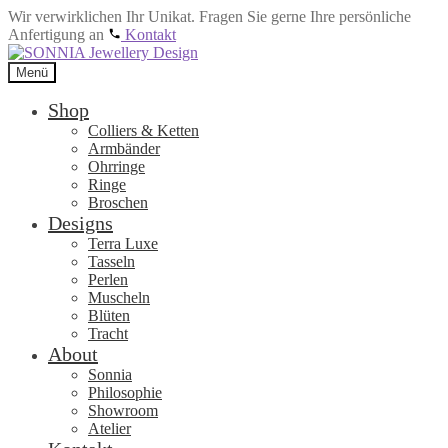
Wir verwirklichen Ihr Unikat. Fragen Sie gerne Ihre persönliche
Anfertigung an
Kontakt
Zur
Zum
Navigation
Inhalt
Menü
springen
springen
Shop
Colliers & Ketten
Armbänder
Ohrringe
Ringe
Broschen
Designs
Terra Luxe
Tasseln
Perlen
Muscheln
Blüten
Tracht
About
Sonnia
Philosophie
Showroom
Atelier