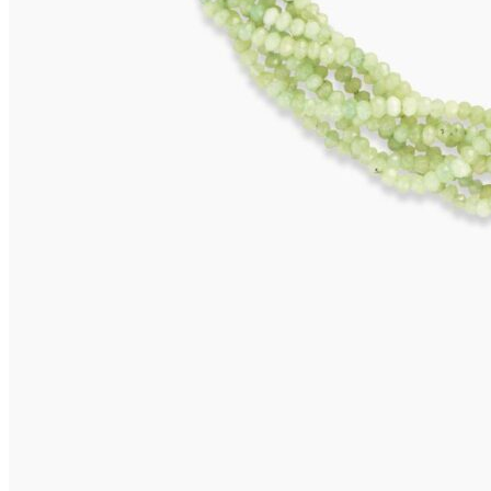
VIVARA Ohrringe
575,00
€
Weiterlesen
CAPRI Ohrclips
645,00
€
In den Warenkorb