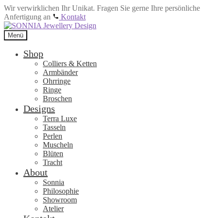
Wir verwirklichen Ihr Unikat. Fragen Sie gerne Ihre persönliche
Anfertigung an
Kontakt
Zur
Zum
Navigation
Inhalt
Menü
springen
springen
Shop
Colliers & Ketten
Armbänder
Ohrringe
Ringe
Broschen
Designs
Terra Luxe
Tasseln
Perlen
Muscheln
Blüten
Tracht
About
Sonnia
Philosophie
Showroom
Atelier