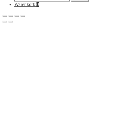
nach:
Warenkorb
0