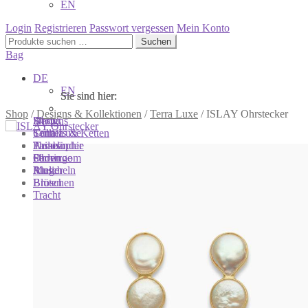
EN
Login
Registrieren
Passwort vergessen
Mein Konto
Suchen
Suchen
nach:
Bag
DE
EN
Sie sind hier:
Sie sind hier:
Sie sind hier:
Shop
/
Designs & Kollektionen
/
Terra Luxe
/
ISLAY Ohrstecker
Shop
Designs
About
Colliers & Ketten
Terra Luxe
Sonnia
Armbänder
Tasseln
Philosophie
Ohrringe
Perlen
Showroom
Ringe
Muscheln
Atelier
Broschen
Blüten
Tracht