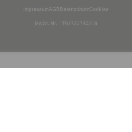
Impressum
AGB
Datenschutz
Cookies
MwSt. Nr.: IT02723740219