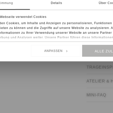
timmung
Details
Über Co
Perle als Lic
:contentRefe
 Webseite verwendet Cookies
en Cookies, um Inhalte und Anzeigen zu personalisieren, Funktionen 
DESIGN & 
eten zu können und die Zugriffe auf unsere Website zu analysieren.
nformationen zu Ihrer Verwendung unserer Website an unsere Partner 
bung und Analysen weiter. Unsere Partner führen diese Informatione
MATERIALI
ise mit weiteren Daten zusammen, die Sie ihnen bereitgestellt haben
men Ihrer Nutzung der Dienste gesammelt haben.
ANPASSEN
ALLE ZU
WORTE DER
ten Diensten wie Google Analytics kann eine Speicherung von Daten 
n, wie z.B. USA, nicht ausgeschlossen werden.
TRAGEINSP
ATELIER &
MINI-FAQ