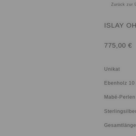
Zurück zur 
HIE
PRESSE
REGISTRIERUNG
ISLAY O
IE FÜR RÜCKERSTATTUNGEN UND RÜC
775,00
€
ATELIER
SHOWROOM
SONNIA
VERSAND
RB
Unikat
Ebenholz 10
Mabé-Perlen
Sterlingsilbe
Gesamtlänge