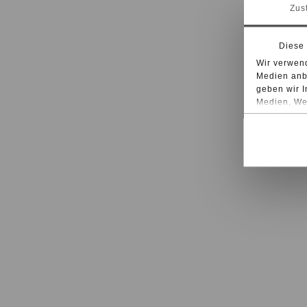
Zus
Diese
Wir verwend
Medien anbi
geben wir I
Medien, Wer
möglicherwe
sie im Rah
Bei bestimm
Drittländer