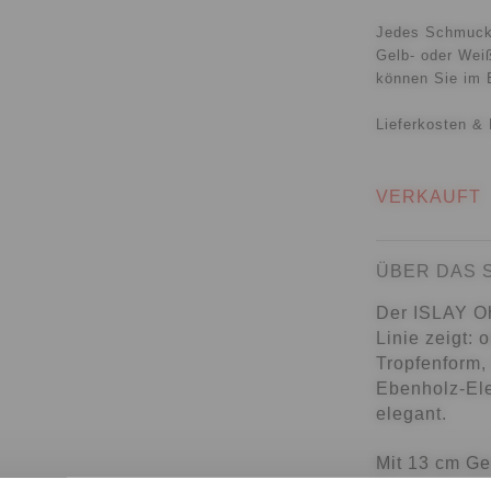
Jedes Schmuckst
Gelb- oder Weiß
können Sie im 
Lieferkosten & 
VERKAUFT
ÜBER DAS
Der ISLAY Ohr
Linie zeigt:
Tropfenform,
Ebenholz-Ele
elegant.
Mit 13 cm Ge
bewusst gese