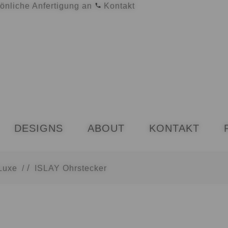
sönliche Anfertigung an
Kontakt
DESIGNS
ABOUT
KONTAKT
E
AGB
COOKIES
DATENSCHUTZ
Luxe
/
ISLAY Ohrstecker
MATERIALIEN WIRKUNG & PFLEGE – 
M
KASSE
KONTAKT
LOGIN
MEIN KONTO
N