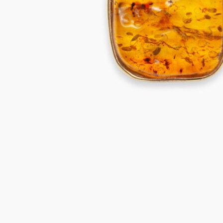
SALINA Collier
1.745,00
€
In den Warenkorb
BAQUIA Kette
3.295,00
€
In den Warenkorb
CHAUSSEY Kette