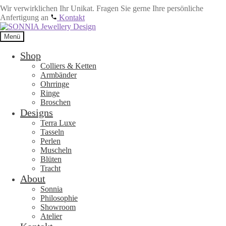
Wir verwirklichen Ihr Unikat. Fragen Sie gerne Ihre persönliche
Anfertigung an
Kontakt
Zur
Zum
Navigation
Inhalt
Menü
springen
springen
Shop
Colliers & Ketten
Armbänder
Ohrringe
Ringe
Broschen
Designs
Terra Luxe
Tasseln
Perlen
Muscheln
Blüten
Tracht
About
Sonnia
Philosophie
Showroom
Atelier