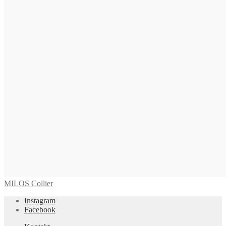
MARETTIMO COLLIER
2.775,00
€
In den Warenkorb
TAMARA Collier
3.295,00
€
In den Warenkorb
MILOS Collier
Instagram
Facebook