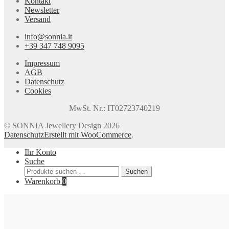
Kontakt
Newsletter
Versand
info@sonnia.it
+39 347 748 9095
Impressum
AGB
Datenschutz
Cookies
MwSt. Nr.: IT02723740219
© SONNIA Jewellery Design 2026
Datenschutz
Erstellt mit WooCommerce
.
Ihr Konto
Suche
Suchen
Suchen
nach:
Warenkorb
0