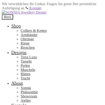
Wir verwirklichen Ihr Unikat. Fragen Sie gerne Ihre persönliche
Anfertigung an
Kontakt
Zur
Zum
Navigation
Inhalt
Menü
springen
springen
Shop
Colliers & Ketten
Armbänder
Ohrringe
Ringe
Broschen
Designs
Terra Luxe
Tasseln
Perlen
Muscheln
Blüten
Tracht
About
Sonnia
Philosophie
Showroom
Atelier