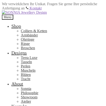
Wir verwirklichen Ihr Unikat. Fragen Sie gerne Ihre persönliche
Anfertigung an
Kontakt
Zur
Zum
Navigation
Inhalt
Menü
springen
springen
Shop
Colliers & Ketten
Armbänder
Ohrringe
Ringe
Broschen
Designs
Terra Luxe
Tasseln
Perlen
Muscheln
Blüten
Tracht
About
Sonnia
Philosophie
Showroom
Atelier