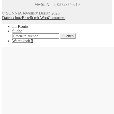
MwSt. Nr.: IT02723740219
© SONNIA Jewellery Design 2026
Datenschutz
Erstellt mit WooCommerce
.
Ihr Konto
Suche
Suchen
Suchen
nach:
Warenkorb
0