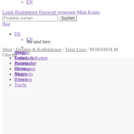
EN
Login
Registrieren
Passwort vergessen
Mein Konto
Suchen
Suchen
nach:
Bag
DE
EN
Sie sind hier:
Sie sind hier:
Sie sind hier:
Shop
/
Designs & Kollektionen
/
Terra Luxe
/
BORNHOLM
Shop
Designs
About
Ohrclip
Colliers & Ketten
Terra Luxe
Sonnia
Armbänder
Tasseln
Philosophie
Ohrringe
Perlen
Showroom
Ringe
Muscheln
Atelier
Broschen
Blüten
Tracht