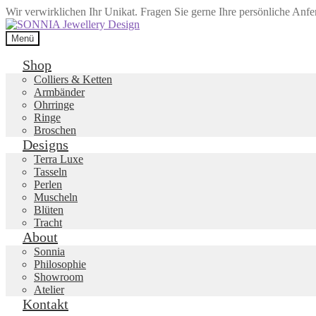
Wir verwirklichen Ihr Unikat. Fragen Sie gerne Ihre persönliche Anf
Zur
Zum
Navigation
Inhalt
Menü
springen
springen
Shop
Colliers & Ketten
Armbänder
Ohrringe
Ringe
Broschen
Designs
Terra Luxe
Tasseln
Perlen
Muscheln
Blüten
Tracht
About
Sonnia
Philosophie
Showroom
Atelier
Kontakt