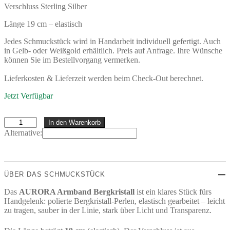
Verschluss Sterling Silber
Länge 19 cm – elastisch
Jedes Schmuckstück wird in Handarbeit individuell gefertigt. Auch
in Gelb- oder Weißgold erhältlich. Preis auf Anfrage. Ihre Wünsche
können Sie im Bestellvorgang vermerken.
Lieferkosten & Lieferzeit werden beim Check-Out berechnet.
Jetzt Verfügbar
AURORA
In den Warenkorb
Armband
Alternative:
Menge
ÜBER DAS SCHMUCKSTÜCK
Das
AURORA Armband Bergkristall
ist ein klares Stück fürs
Handgelenk: polierte Bergkristall-Perlen, elastisch gearbeitet – leicht
zu tragen, sauber in der Linie, stark über Licht und Transparenz.