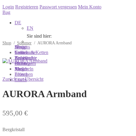
Login
Registrieren
Passwort vergessen
Mein Konto
Bag
DE
EN
Sie sind hier:
Sie sind hier:
Sie sind hier:
Shop
/
Sommer
/
AURORA Armband
Shop
Designs
About
Colliers & Ketten
Terra Luxe
Sonnia
Armbänder
Tasseln
Philosophie
Ohrringe
Perlen
Showroom
Ringe
Muscheln
Atelier
Broschen
Blüten
Zurück zur Übersicht
Tracht
AURORA Armband
595,00
€
Bergkristall