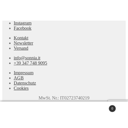
Instagram
Facebook
Kontakt
Newsletter
Versand
info@sonnia.it
+39 347 748 9095
Impressum
AGB
Datenschutz
Cookies
MwSt. Nr.: IT02723740219
© SONNIA Jewellery Design 2026
0
Datenschutz
Erstellt mit WooCommerce
.
Suchen
nach:
Suchen