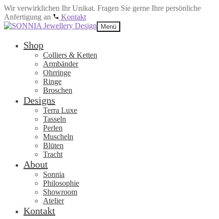
Wir verwirklichen Ihr Unikat. Fragen Sie gerne Ihre persönliche
Anfertigung an
Kontakt
Zur
Zum
Menü
Navigation
Inhalt
springen
springen
Shop
Colliers & Ketten
Armbänder
Ohrringe
Ringe
Broschen
Designs
Terra Luxe
Tasseln
Perlen
Muscheln
Blüten
Tracht
About
Sonnia
Philosophie
Showroom
Atelier
Kontakt