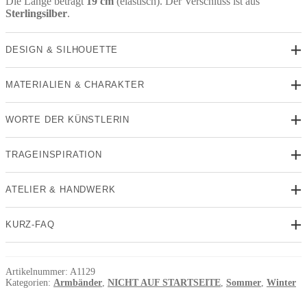
Die Länge beträgt
19 cm
(elastisch). Der Verschluss ist aus
Sterlingsilber
.
DESIGN & SILHOUETTE
MATERIALIEN & CHARAKTER
WORTE DER KÜNSTLERIN
TRAGEINSPIRATION
ATELIER & HANDWERK
KURZ-FAQ
Artikelnummer:
A1129
Kategorien:
Armbänder
,
NICHT AUF STARTSEITE
,
Sommer
,
Winter