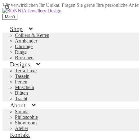
Wir verwirklichen Ihr Unikat. Fragen Sie gerne Ihre persönliche Anf
Zur
Zum
Navigation
Inhalt
Menü
springen
springen
Shop
Colliers & Ketten
Armbänder
Ohrringe
Ringe
Broschen
Designs
Terra Luxe
Tasseln
Perlen
Muscheln
Blüten
Tracht
About
Sonnia
Philosophie
Showroom
Atelier
Kontakt