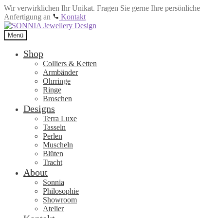
Wir verwirklichen Ihr Unikat. Fragen Sie gerne Ihre persönliche
Anfertigung an
Kontakt
Zur
Zum
Navigation
Inhalt
Menü
springen
springen
Shop
Colliers & Ketten
Armbänder
Ohrringe
Ringe
Broschen
Designs
Terra Luxe
Tasseln
Perlen
Muscheln
Blüten
Tracht
About
Sonnia
Philosophie
Showroom
Atelier