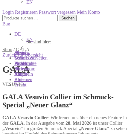
EN
Login
Registrieren
Passwort vergessen
Mein Konto
Suchen
Suchen
nach:
Bag
DE
EN
Sie sind hier:
Sie sind hier:
Sie sind hier:
Shop
/
GALA
Shop
Designs
About
Zurück zur Übersicht
Colliers & Ketten
Terra Luxe
Sonnia
Armbänder
Tasseln
Philosophie
GALA
Ohrringe
Perlen
Showroom
Ringe
Muscheln
Atelier
Broschen
Blüten
VESUVIO
Tracht
GALA Vesuvio Collier im Schmuck-
Special „Neuer Glanz“
GALA Vesuvio Collier
: Wir freuen uns über ein neues Feature in
der
GALA
. In der Ausgabe vom
28. Mai 2026
ist unser Collier
„Vesuvio“
im großen Schmuck-Special
„Neuer Glanz“
zu sehen –
kuratiert im Umfeld der Schmuckmesse Inhorgenta.