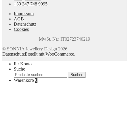
+39 347 748 9095
Impressum
AGB
Datenschutz
Cookies
MwSt. Nr.: IT02723740219
© SONNIA Jewellery Design 2026
Datenschutz
Erstellt mit WooCommerce
.
Ihr Konto
Suche
Suchen
Suchen
nach:
Warenkorb
0