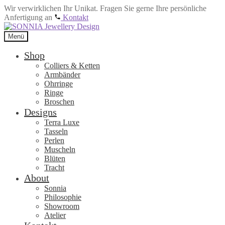
Wir verwirklichen Ihr Unikat. Fragen Sie gerne Ihre persönliche
Anfertigung an
Kontakt
Zur
Zum
Navigation
Inhalt
Menü
springen
springen
Shop
Colliers & Ketten
Armbänder
Ohrringe
Ringe
Broschen
Designs
Terra Luxe
Tasseln
Perlen
Muscheln
Blüten
Tracht
About
Sonnia
Philosophie
Showroom
Atelier