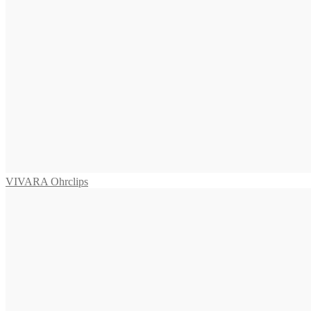
ISCHIA Ohrclips
625,00
€
In den Warenkorb
VIVARA Ohrclips