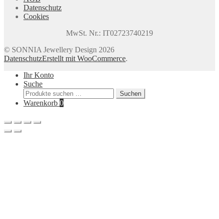
Datenschutz
Cookies
MwSt. Nr.: IT02723740219
© SONNIA Jewellery Design 2026
Datenschutz
Erstellt mit WooCommerce
.
Ihr Konto
Suche
Suchen
Suchen
nach:
Warenkorb
0