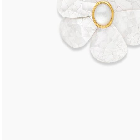
ISCHIA Ohrclips
625,00
€
In den Warenkorb