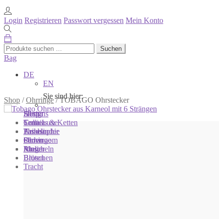
Login
Registrieren
Passwort vergessen
Mein Konto
Suchen
Suchen
nach:
Bag
DE
EN
Sie sind hier:
Sie sind hier:
Sie sind hier:
Shop
/
Ohrringe
/
TOBAGO Ohrstecker
Shop
Designs
About
Colliers & Ketten
Terra Luxe
Sonnia
Armbänder
Tasseln
Philosophie
Ohrringe
Perlen
Showroom
Ringe
Muscheln
Atelier
Broschen
Blüten
Tracht