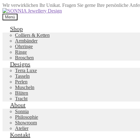
Wir verwirklichen Ihr Unikat. Fragen Sie gerne Ihre persönliche Anf
Zur
Zum
Navigation
Inhalt
Menü
springen
springen
Shop
Colliers & Ketten
Armbänder
Ohrringe
Ringe
Broschen
Designs
Terra Luxe
Tasseln
Perlen
Muscheln
Blüten
Tracht
About
Sonnia
Philosophie
Showroom
Atelier
Kontakt