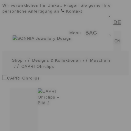
Wir verwirklichen Ihr Unikat. Fragen Sie gerne Ihre
persönliche Anfertigung an
Kontakt
DE
Zur
Zum
BAG
Navigation
Inhalt
Menu
springen
springen
EN
Shop
/
Designs & Kollektionen
/
Muscheln
/
CAPRI Ohrclips