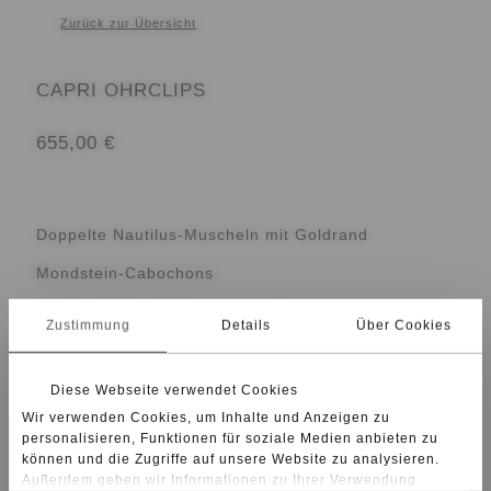
Zurück zur Übersicht
CAPRI OHRCLIPS
655,00
€
Doppelte Nautilus-Muscheln mit Goldrand
Mondstein-Cabochons
Sterling Silber 18 Karat vergoldet
Zustimmung
Details
Über Cookies
Muschel-Durchmesser 3 cm
Diese Webseite verwendet Cookies
Wir verwenden Cookies, um Inhalte und Anzeigen zu
Nautilus-Muscheln sind mit 2,5 cm – 3 cm – 3,5 cm
personalisieren, Funktionen für soziale Medien anbieten zu
Durchmesser erhältlich.
können und die Zugriffe auf unsere Website zu analysieren.
Außerdem geben wir Informationen zu Ihrer Verwendung
Auf Wunsch als Ohrclip oder Stecker