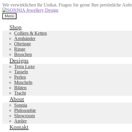
Wir verwirklichen Ihr Unikat. Fragen Sie gerne Ihre persönliche Anf
Zur
Zum
Navigation
Inhalt
Menü
springen
springen
Shop
Colliers & Ketten
Armbänder
Ohrringe
Ringe
Broschen
Designs
Terra Luxe
Tasseln
Perlen
Muscheln
Blüten
Tracht
About
Sonnia
Philosophie
Showroom
Atelier
Kontakt