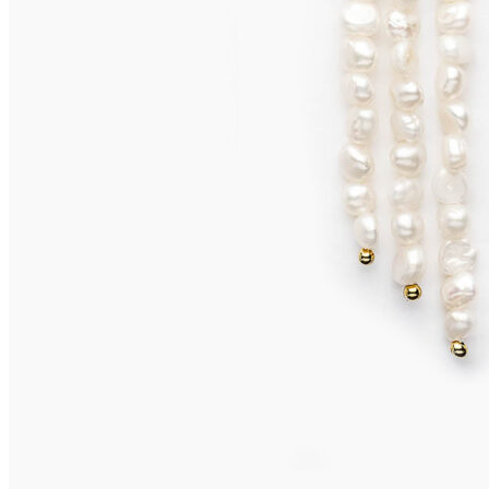
SANSIBAR Armband
745,00
€
In den Warenkorb