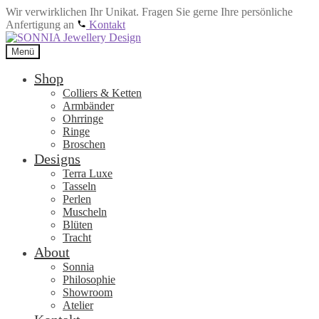
Wir verwirklichen Ihr Unikat. Fragen Sie gerne Ihre persönliche
Anfertigung an
Kontakt
Zur
Zum
Navigation
Inhalt
Menü
springen
springen
Shop
Colliers & Ketten
Armbänder
Ohrringe
Ringe
Broschen
Designs
Terra Luxe
Tasseln
Perlen
Muscheln
Blüten
Tracht
About
Sonnia
Philosophie
Showroom
Atelier