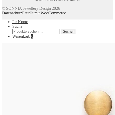
© SONNIA Jewellery Design 2026
Datenschutz
Erstellt mit WooCommerce
.
Ihr Konto
Suche
Suchen
Suchen
nach:
Warenkorb
0