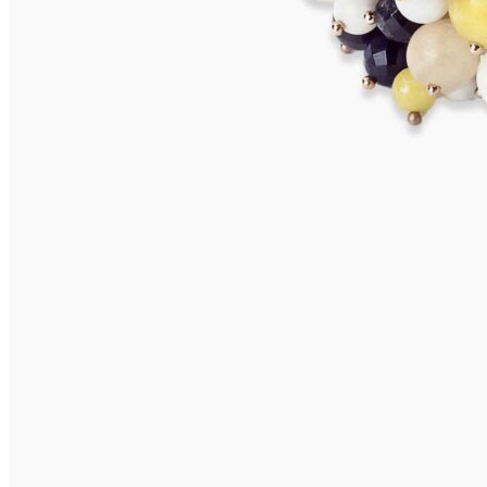
CANOUAN Armband
495,00
€
In den Warenkorb
SALINA Armband
875,00
€
In den Warenkorb