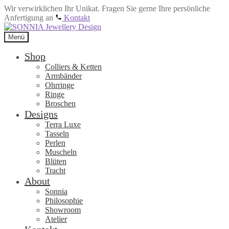
Wir verwirklichen Ihr Unikat. Fragen Sie gerne Ihre persönliche
Anfertigung an
Kontakt
Zur
Zum
Navigation
Inhalt
Menü
springen
springen
Shop
Colliers & Ketten
Armbänder
Ohrringe
Ringe
Broschen
Designs
Terra Luxe
Tasseln
Perlen
Muscheln
Blüten
Tracht
About
Sonnia
Philosophie
Showroom
Atelier