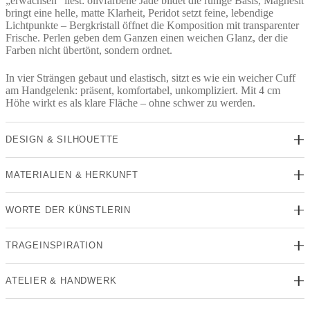
„erwachsen“ liest: olivfarbene Jade bildet die ruhige Basis, Magnesit
bringt eine helle, matte Klarheit, Peridot setzt feine, lebendige
Lichtpunkte – Bergkristall öffnet die Komposition mit transparenter
Frische. Perlen geben dem Ganzen einen weichen Glanz, der die
Farben nicht übertönt, sondern ordnet.
In vier Strängen gebaut und elastisch, sitzt es wie ein weicher Cuff
am Handgelenk: präsent, komfortabel, unkompliziert. Mit 4 cm
Höhe wirkt es als klare Fläche – ohne schwer zu werden.
DESIGN & SILHOUETTE
MATERIALIEN & HERKUNFT
WORTE DER KÜNSTLERIN
TRAGEINSPIRATION
ATELIER & HANDWERK