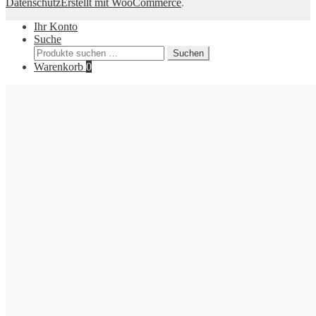
Datenschutz
Erstellt mit WooCommerce
.
Ihr Konto
Suche
Suchen
Suchen
nach:
Warenkorb
0