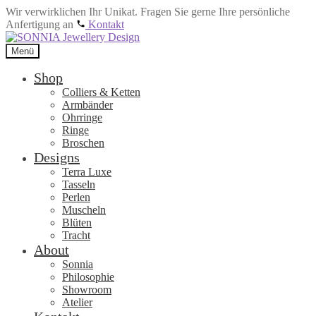
Wir verwirklichen Ihr Unikat. Fragen Sie gerne Ihre persönliche
Anfertigung an
Kontakt
Zur
Zum
Navigation
Inhalt
Menü
springen
springen
Shop
Colliers & Ketten
Armbänder
Ohrringe
Ringe
Broschen
Designs
Terra Luxe
Tasseln
Perlen
Muscheln
Blüten
Tracht
About
Sonnia
Philosophie
Showroom
Atelier