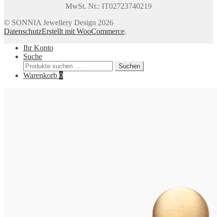
MwSt. Nr.: IT02723740219
© SONNIA Jewellery Design 2026
Datenschutz
Erstellt mit WooCommerce
.
Ihr Konto
Suche
Suchen
Suchen
nach:
Warenkorb
0