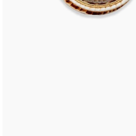
ISCHIA Ohrclips
625,00
€
In den Warenkorb
CAPRI Ohrclips
645,00
€
In den Warenkorb