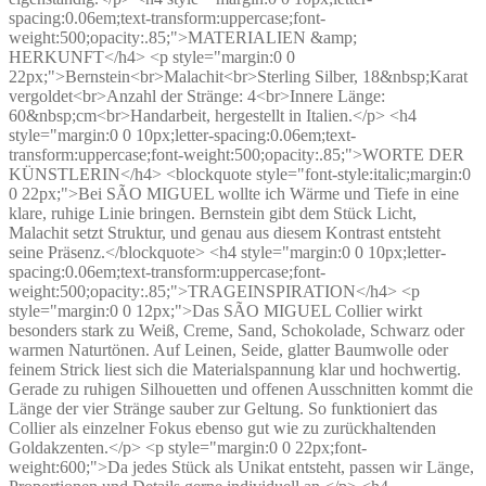
spacing:0.06em;text-transform:uppercase;font-
weight:500;opacity:.85;">MATERIALIEN &amp;
HERKUNFT</h4> <p style="margin:0 0
22px;">Bernstein<br>Malachit<br>Sterling Silber, 18&nbsp;Karat
vergoldet<br>Anzahl der Stränge: 4<br>Innere Länge:
60&nbsp;cm<br>Handarbeit, hergestellt in Italien.</p> <h4
style="margin:0 0 10px;letter-spacing:0.06em;text-
transform:uppercase;font-weight:500;opacity:.85;">WORTE DER
KÜNSTLERIN</h4> <blockquote style="font-style:italic;margin:0
0 22px;">Bei SÃO MIGUEL wollte ich Wärme und Tiefe in eine
klare, ruhige Linie bringen. Bernstein gibt dem Stück Licht,
Malachit setzt Struktur, und genau aus diesem Kontrast entsteht
seine Präsenz.</blockquote> <h4 style="margin:0 0 10px;letter-
spacing:0.06em;text-transform:uppercase;font-
weight:500;opacity:.85;">TRAGEINSPIRATION</h4> <p
style="margin:0 0 12px;">Das SÃO MIGUEL Collier wirkt
besonders stark zu Weiß, Creme, Sand, Schokolade, Schwarz oder
warmen Naturtönen. Auf Leinen, Seide, glatter Baumwolle oder
feinem Strick liest sich die Materialspannung klar und hochwertig.
Gerade zu ruhigen Silhouetten und offenen Ausschnitten kommt die
Länge der vier Stränge sauber zur Geltung. So funktioniert das
Collier als einzelner Fokus ebenso gut wie zu zurückhaltenden
Goldakzenten.</p> <p style="margin:0 0 22px;font-
weight:600;">Da jedes Stück als Unikat entsteht, passen wir Länge,