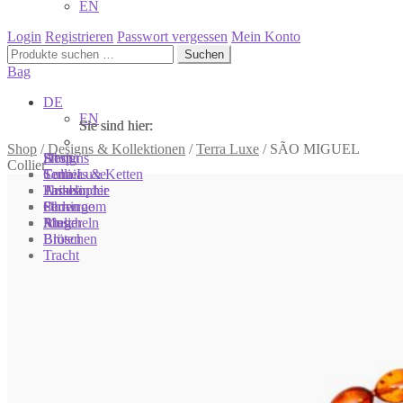
EN
Login
Registrieren
Passwort vergessen
Mein Konto
Suchen
Suchen
nach:
Bag
DE
EN
Sie sind hier:
Sie sind hier:
Sie sind hier:
Shop
/
Designs & Kollektionen
/
Terra Luxe
/
SÃO MIGUEL
Shop
Designs
About
Collier
Colliers & Ketten
Terra Luxe
Sonnia
Armbänder
Tasseln
Philosophie
Ohrringe
Perlen
Showroom
Ringe
Muscheln
Atelier
Broschen
Blüten
Tracht