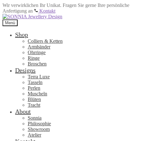
Wir verwirklichen Ihr Unikat. Fragen Sie gerne Ihre persönliche
Anfertigung an
Kontakt
Zur
Zum
Navigation
Inhalt
Menü
springen
springen
Shop
Colliers & Ketten
Armbänder
Ohrringe
Ringe
Broschen
Designs
Terra Luxe
Tasseln
Perlen
Muscheln
Blüten
Tracht
About
Sonnia
Philosophie
Showroom
Atelier