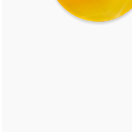
MAUI Collier
1.795,00
€
In den Warenkorb
BARBUDA Collier
1.695,00
€
In den Warenkorb
MAGGIORE Kette
2.295,00
€
In den Warenkorb