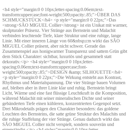
<h4 style="margin:0 0 10px;letter-spacing:0.06em;text-
transform:uppercase;font-weight:500;opacity:.85;">ÜBER DAS
SCHMUCKSTÜCK</h4> <p style="margin:0 0 22px;">Das
<strong>SÃO MIGUEL Collier</strong> ist ein Unikat mit warmer,
skulpturaler Präsenz. Vier Stränge aus Bernstein und Malachit
verbinden leuchtende Tiefe, klare Struktur und eine ruhige, lange
Linie. Mit einer inneren Länge von 60&nbsp;cm wirkt das SÃO
MIGUEL Collier präsent, aber nicht schwer. Gerade das
Zusammenspiel aus honigwarmer Transparenz und sattem Grün gibt
dem Stück Charakter: sichtbar, luxuriös und gesammelt statt
dekorativ.</p> <h4 style="margin:0 0 10px;letter-
spacing:0.06em;text-transform:uppercase;font-
weight:500;opacity:.85;">DESIGN &amp; SILHOUETTE</h4>
<p style="margin:0 0 22px;">Die Wirkung entsteht aus Kontrast,
Rhythmus und Materialspannung. Die vier Stränge bauen Volumen
auf, bleiben aber in ihrer Linie klar und ruhig. Bernstein bringt
Licht, Wärme und eine fast flüssige Leuchtkraft in die Komposition,
während Malachit mit seiner mineralischen Dichte und seiner
gebänderten Tiefe einen kühleren, konzentrierten Gegenpol setzt.
Drei Mikrodetails prägen den Charakter besonders: das goldene
Leuchten des Bernsteins, die satte grüne Struktur des Malachits und
die ruhige Staffelung der vier Stränge. Genau dadurch wirkt das
SÃO MIGUEL Collier nicht verspielt, sondern souverän und
eigenständig.</p> <h4 style="margin:0 0 10px;letter-