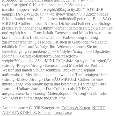
Proportionen und Details gerne individuell an.</p> <h4
style="margin:0 0 10px;letter-spacing:0.06em;text-
transform:uppercase;font-weight:500;opacity:.85;">ATELIER
&amp; HANDWERK</h4> <p style="margin:0 0 22px;">Jedes
Schmuckstück wird in Handarbeit individuell gefertigt. Beim SÃO
MIGUEL Collier müssen Aufbau, Dichte und Fall der vier Stränge
präzise aufeinander abgestimmt werden, damit das Stück weich liegt
und zugleich seine Form behält. Bernstein und Malachit werden so
kombiniert, dass Licht, Gewicht und Farbwirkung stimmig
zusammenarbeiten. Das Modell ist auch in Gelb- oder Weißgold
erhältlich. Preis auf Anfrage. Ihre Wünsche können Sie im
Bestellvorgang vermerken.</p> <h4 style="margin:0 0 10px;letter-
spacing:0.06em;text-transform:uppercase;font-
weight:500;opacity:.85;">MINI-FAQ</h4> <p style="margin:0;">
<strong>Pflege:</strong> Bernstein und Malachit vor Parfum,
Wasser und harten Stößen schützen. Trocken und separat
aufbewahren. Metallteile mit einem weichen Tuch reinigen.<br>
<strong>Maße:</strong> Das SÃO MIGUEL Collier hat eine
innere Länge von 60&nbsp;cm und besteht aus 4 Strängen.<br>
<strong>Unikat:</strong> Das Collier ist als UNIKAT
ausgewiesen.<br> <strong>Materialoption:</strong> Gelb- oder
Weißgold ist auf Anfrage möglich.</p>
Artikelnummer:
C1338
Kategorien:
Colliers & Ketten
,
NICHT
AUF STARTSEITE
,
Sommer
,
Terra Luxe