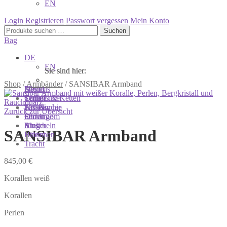
EN
Login
Registrieren
Passwort vergessen
Mein Konto
Suchen
Suchen
nach:
Bag
DE
EN
Sie sind hier:
Sie sind hier:
Sie sind hier:
Shop
/
Armbänder
/
SANSIBAR Armband
Shop
Designs
About
Colliers & Ketten
Terra Luxe
Sonnia
Armbänder
Tasseln
Philosophie
Zurück zur Übersicht
Ohrringe
Perlen
Showroom
Ringe
Muscheln
Atelier
SANSIBAR Armband
Broschen
Blüten
Tracht
845,00
€
Korallen weiß
Korallen
Perlen