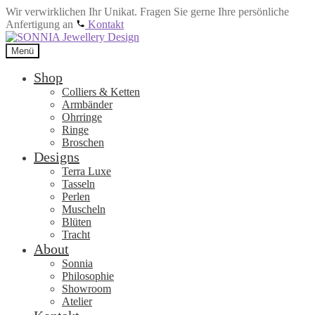
Wir verwirklichen Ihr Unikat. Fragen Sie gerne Ihre persönliche
Anfertigung an
Kontakt
Zur
Zum
Navigation
Inhalt
Menü
springen
springen
Shop
Colliers & Ketten
Armbänder
Ohrringe
Ringe
Broschen
Designs
Terra Luxe
Tasseln
Perlen
Muscheln
Blüten
Tracht
About
Sonnia
Philosophie
Showroom
Atelier