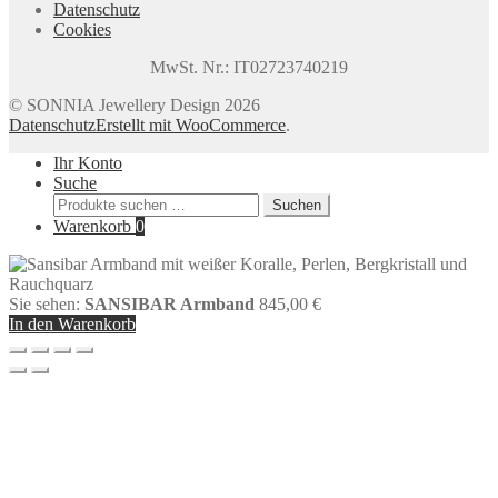
Datenschutz
Cookies
MwSt. Nr.: IT02723740219
© SONNIA Jewellery Design 2026
Datenschutz
Erstellt mit WooCommerce
.
Ihr Konto
Suche
Suchen
Suchen
nach:
Warenkorb
0
Sie sehen:
SANSIBAR Armband
845,00
€
In den Warenkorb