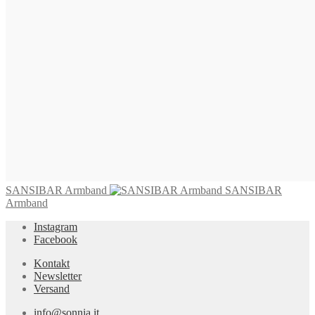
825,00
€
In den Warenkorb
BORA Armband
795,00
€
In den Warenkorb
SANSIBAR Armband
SANSIBAR
Armband
Instagram
Facebook
Kontakt
Newsletter
Versand
info@sonnia.it