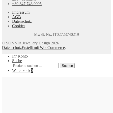
+39 347 748 9095
Impressum
AGB
Datenschutz
Cookies
MwSt. Nr.: IT02723740219
© SONNIA Jewellery Design 2026
Datenschutz
Erstellt mit WooCommerce
.
Ihr Konto
Suche
Suchen
Suchen
nach:
Warenkorb
0