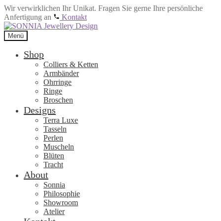
Wir verwirklichen Ihr Unikat. Fragen Sie gerne Ihre persönliche
Anfertigung an
Kontakt
Zur
Zum
Navigation
Inhalt
Menü
springen
springen
Shop
Colliers & Ketten
Armbänder
Ohrringe
Ringe
Broschen
Designs
Terra Luxe
Tasseln
Perlen
Muscheln
Blüten
Tracht
About
Sonnia
Philosophie
Showroom
Atelier