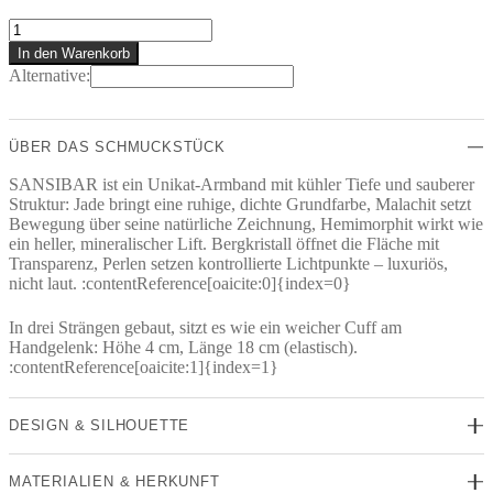
SANSIBAR
ARMBAND
In den Warenkorb
Menge
Alternative:
ÜBER DAS SCHMUCKSTÜCK
SANSIBAR ist ein Unikat-Armband mit kühler Tiefe und sauberer
Struktur: Jade bringt eine ruhige, dichte Grundfarbe, Malachit setzt
Bewegung über seine natürliche Zeichnung, Hemimorphit wirkt wie
ein heller, mineralischer Lift. Bergkristall öffnet die Fläche mit
Transparenz, Perlen setzen kontrollierte Lichtpunkte – luxuriös,
nicht laut. :contentReference[oaicite:0]{index=0}
In drei Strängen gebaut, sitzt es wie ein weicher Cuff am
Handgelenk: Höhe 4 cm, Länge 18 cm (elastisch).
:contentReference[oaicite:1]{index=1}
DESIGN & SILHOUETTE
MATERIALIEN & HERKUNFT