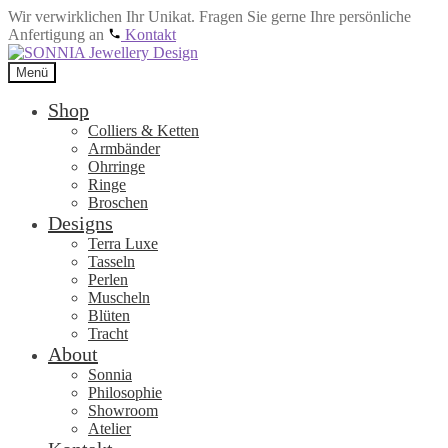
Wir verwirklichen Ihr Unikat. Fragen Sie gerne Ihre persönliche
Anfertigung an
Kontakt
Zur
Zum
Navigation
Inhalt
Menü
springen
springen
Shop
Colliers & Ketten
Armbänder
Ohrringe
Ringe
Broschen
Designs
Terra Luxe
Tasseln
Perlen
Muscheln
Blüten
Tracht
About
Sonnia
Philosophie
Showroom
Atelier