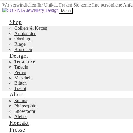
Wir verwirklichen Ihr Unikat. Fragen Sie gerne Ihre persönliche Anf
Zur
Zum
Menü
Navigation
Inhalt
springen
springen
Shop
Colliers & Ketten
Armbänder
Ohrringe
Ringe
Broschen
Designs
Terra Luxe
Tasseln
Perlen
Muscheln
Blüten
Tracht
About
Sonnia
Philosophie
Showroom
Atelier
Kontakt
Presse