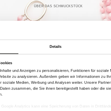
ÜBER DAS SCHMUCKSTÜCK
Das
Marettimo Collier
ist ein langes Unikat mit
Muschel-Chips fallen weich, dicht und fließend. 
seitlich platzierte Marmorkegel-Muschel mit Rho
Schmuckstück seine eigene Richtung. Mit 80 cm L
– als ausdrucksstarkes Collier mit maritimer Mater
DESIGN & SILHOUETTE
Details
MATERIALIEN & HERKUNFT
Cookies
nhalte und Anzeigen zu personalisieren, Funktionen für soziale
WORTE DER KÜNSTLERIN
Website zu analysieren. Außerdem geben wir Informationen zu I
r soziale Medien, Werbung und Analysen weiter. Unsere Partner
TRAGEINSPIRATION
 Daten zusammen, die Sie ihnen bereitgestellt haben oder die s
n.
ATELIER & HANDWERK
Google Analytics kann eine Speicherung von Daten in Drittlände
MINI-FAQ