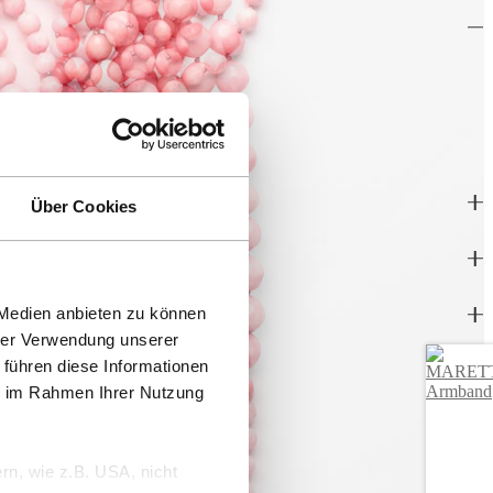
 ruhiger, natürlicher Präsenz. Zehn Stränge aus rosa Koralle und
Dadurch entsteht Volumen, das sichtbar ist, aber nie schwer wirkt. Die
dochrosit-Cabochon setzt einen skulpturalen Fokus und gibt dem
änge trägt sich das Marettimo Collier souverän, leicht und bewusst
ialtiefe.
Über Cookies
 Medien anbieten zu können
hrer Verwendung unserer
 führen diese Informationen
ie im Rahmen Ihrer Nutzung
rn, wie z.B. USA, nicht