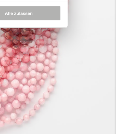
Alle zulassen
nen
,
Muscheln
,
Sommer
e Ihnen auch gefallen