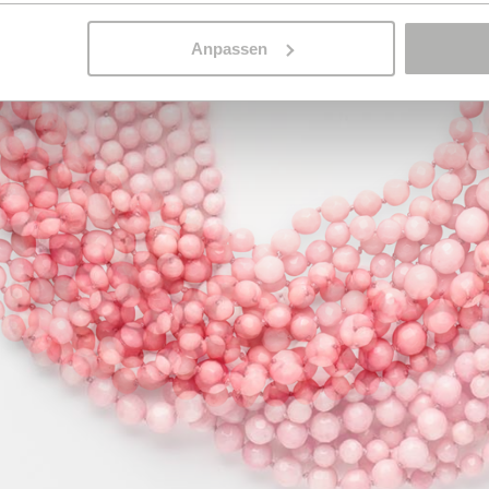
Anpassen
Artikelnummer:
C1256
Kategorien:
Colliers & Ketten
,
Designs & Kollektio
Das könnt