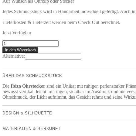
Auf Wunsch als Ohrclip oder Stecker
Jedes Schmuckstück wird in Handarbeit individuell gefertigt. Auch i
Lieferkosten & Lieferzeit werden beim Check-Out berechnet.
Jetzt Verfügbar
IBIZA
Ohrstecker
In den Warenkorb
Menge
Alternative:
ÜBER DAS SCHMUCKSTÜCK
Die
Ibiza Ohrstecker
sind ein Unikat mit ruhiger, perlenstarker Prä
bewusst vertikal: leicht im Tragen, sichtbar im Ausdruck und nie vers
Ohrschmuck, der Licht aufnimmt, das Gesicht rahmt und seine Wirkun
DESIGN & SILHOUETTE
MATERIALIEN & HERKUNFT