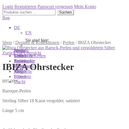
Login
Registrieren
Passwort vergessen
Mein Konto
Suchen
Suchen
nach:
Bag
DE
EN
Sie sind hier:
Sie sind hier:
Sie sind hier:
Shop
/
Designs & Kollektionen
/
Perlen
/
IBIZA Ohrstecker
Shop
Designs
About
Zurück zur Übersicht
Colliers & Ketten
Terra Luxe
Sonnia
Armbänder
Tasseln
Philosophie
IBIZA Ohrstecker
Ohrringe
Perlen
Showroom
Ringe
Muscheln
Atelier
Broschen
Blüten
895,00
€
Tracht
Baroque-Perlen
Sterling Silber 18 Karat vergoldet, satiniert
Länge 5 cm