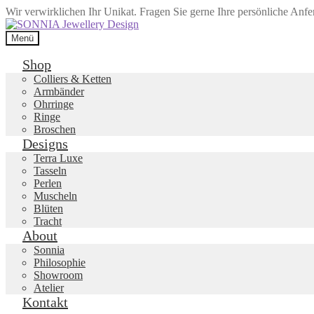
Wir verwirklichen Ihr Unikat. Fragen Sie gerne Ihre persönliche Anf
Zur
Zum
Navigation
Inhalt
Menü
springen
springen
Shop
Colliers & Ketten
Armbänder
Ohrringe
Ringe
Broschen
Designs
Terra Luxe
Tasseln
Perlen
Muscheln
Blüten
Tracht
About
Sonnia
Philosophie
Showroom
Atelier
Kontakt