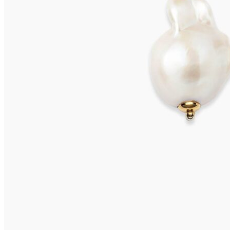
ISCHIA Ohrclips
595,00
€
In den Warenkorb