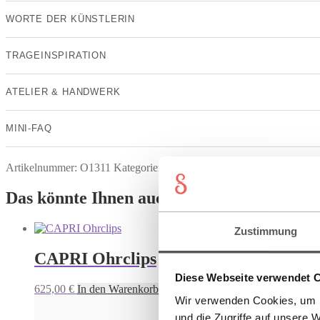
WORTE DER KÜNSTLERIN
TRAGEINSPIRATION
ATELIER & HANDWERK
MINI-FAQ
Artikelnummer:
O1311
Kategorien:
NICHT AUF STARTSEITE
,
Oh
Das könnte Ihnen auch gefallen
Zustimmung
CAPRI Ohrclips
Diese Webseite verwendet 
625,00
€
In den Warenkorb
Wir verwenden Cookies, um I
und die Zugriffe auf unsere 