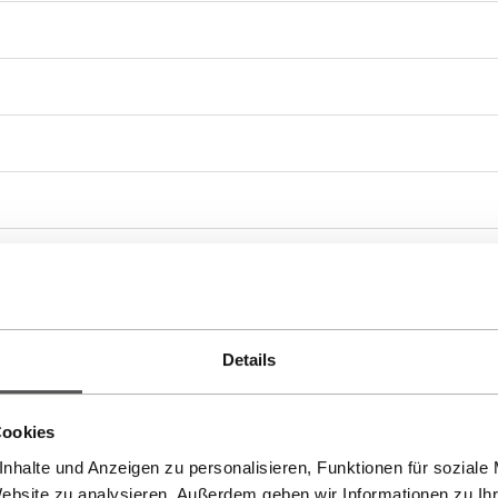
rringe
,
Perlen
,
Sommer
,
Winter
Details
Cookies
nhalte und Anzeigen zu personalisieren, Funktionen für soziale
Website zu analysieren. Außerdem geben wir Informationen zu I