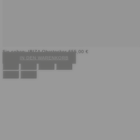
Sie sehen:
IBIZA Ohrstecker
655,00
€
IN DEN WARENKORB