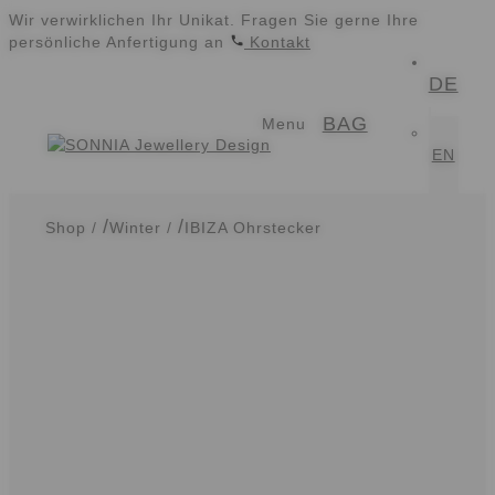
Wir verwirklichen Ihr Unikat. Fragen Sie gerne Ihre
persönliche Anfertigung an
Kontakt
DE
Zur
Zum
BAG
Navigation
Inhalt
Menu
springen
springen
EN
Shop
/
Winter
/
IBIZA Ohrstecker