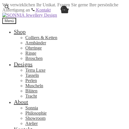
Wir verwirklichen Ihr Unikat. Fragen Sie gerne Ihre persönliche
Anfertigung an
Kontakt
Zur
Zum
Navigation
Inhalt
Menü
springen
springen
Shop
Colliers & Ketten
Armbänder
Ohrringe
Ringe
Broschen
Designs
Terra Luxe
Tasseln
Perlen
Muscheln
Blüten
Tracht
About
Sonnia
Philosophie
Showroom
Atelier