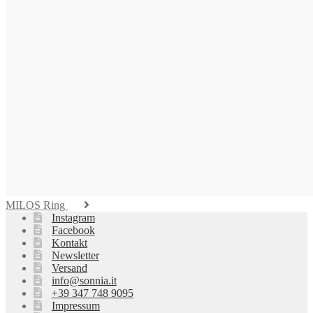
575,00
€
Weiterlesen
CAPRI Ohrclips
625,00
€
In den Warenkorb
FIDSCHI Collier
3.275,00
€
In den Warenkorb
MILOS Ring
Instagram
Facebook
Kontakt
Newsletter
Versand
info@sonnia.it
+39 347 748 9095
Impressum