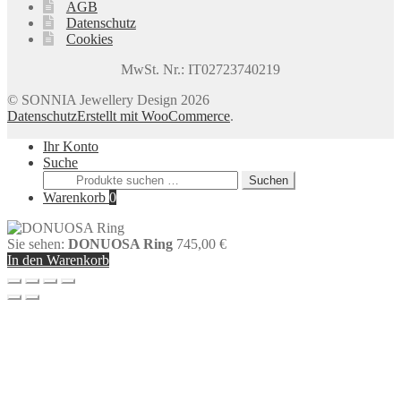
AGB
Datenschutz
Cookies
MwSt. Nr.: IT02723740219
© SONNIA Jewellery Design 2026
Datenschutz
Erstellt mit WooCommerce
.
Ihr Konto
Suche
Suchen
Suchen
nach:
Warenkorb
0
Sie sehen:
DONUOSA Ring
745,00
€
In den Warenkorb