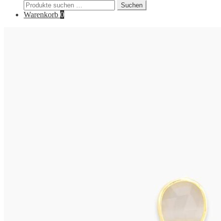
Suchen
Suchen
nach:
Warenkorb
0