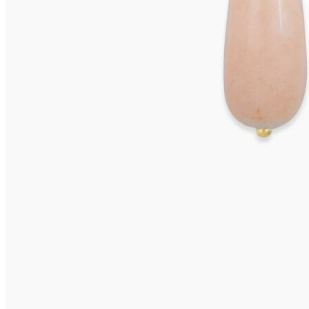
CAPRI Ohrclips
645,00
€
In den Warenkorb
VIVARA Ohrringe
655,00
€
Weiterlesen
CAPRI Ohrclips