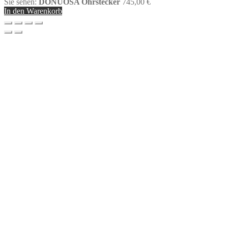
Sie sehen:
DONUOSA Ohrstecker
745,00
€
In den Warenkorb