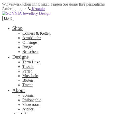
Wir verwirklichen Ihr Unikat. Fragen Sie gerne Ihre persönliche
Anfertigung an
Kontakt
Zur
Zum
Navigation
Inhalt
Menü
springen
springen
Shop
Colliers & Ketten
Armbänder
Ohrringe
Ringe
Broschen
Designs
Terra Luxe
Tasseln
Perlen
Muscheln
Blüten
Tracht
About
Sonnia
Philosophie
Showroom
Atelier