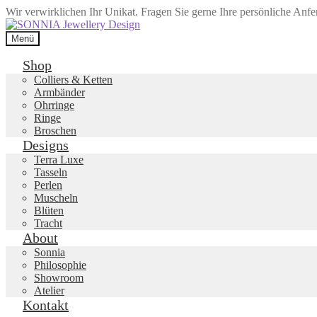
Wir verwirklichen Ihr Unikat. Fragen Sie gerne Ihre persönliche Anf
Zur
Zum
Navigation
Inhalt
Menü
springen
springen
Shop
Colliers & Ketten
Armbänder
Ohrringe
Ringe
Broschen
Designs
Terra Luxe
Tasseln
Perlen
Muscheln
Blüten
Tracht
About
Sonnia
Philosophie
Showroom
Atelier
Kontakt