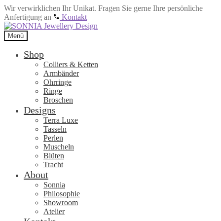
Wir verwirklichen Ihr Unikat. Fragen Sie gerne Ihre persönliche
Anfertigung an
Kontakt
Zur
Zum
Navigation
Inhalt
Menü
springen
springen
Shop
Colliers & Ketten
Armbänder
Ohrringe
Ringe
Broschen
Designs
Terra Luxe
Tasseln
Perlen
Muscheln
Blüten
Tracht
About
Sonnia
Philosophie
Showroom
Atelier