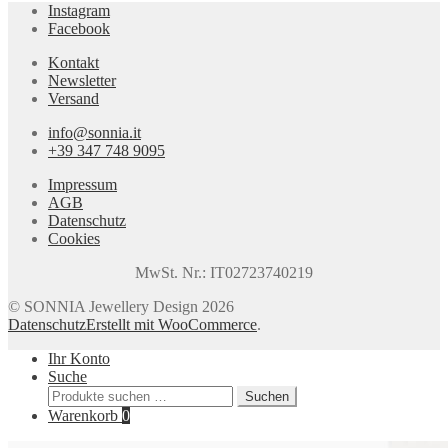
Instagram
Facebook
Kontakt
Newsletter
Versand
info@sonnia.it
+39 347 748 9095
Impressum
AGB
Datenschutz
Cookies
MwSt. Nr.: IT02723740219
© SONNIA Jewellery Design 2026
Datenschutz
Erstellt mit WooCommerce
.
Ihr Konto
Suche
Suchen
Suchen
nach:
Warenkorb
0