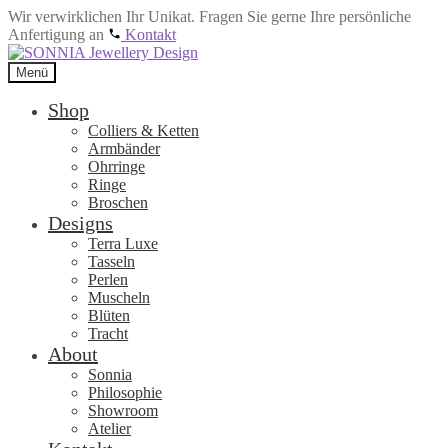
Wir verwirklichen Ihr Unikat. Fragen Sie gerne Ihre persönliche
Anfertigung an
Kontakt
Zur
Zum
Navigation
Inhalt
Menü
springen
springen
Shop
Colliers & Ketten
Armbänder
Ohrringe
Ringe
Broschen
Designs
Terra Luxe
Tasseln
Perlen
Muscheln
Blüten
Tracht
About
Sonnia
Philosophie
Showroom
Atelier