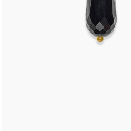
FIDSCHI Collier
3.275,00
€
In den Warenkorb
MAGGIORE Kette
2.495,00
€
In den Warenkorb
MAGGIORE Kette
2.295,00
€
In den Warenkorb