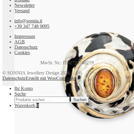
auf
Newsletter
der
Versand
Produktseite
gewählt
info@sonnia.it
werden
+39 347 748 9095
Impressum
AGB
Datenschutz
Cookies
MwSt. Nr.: IT02723740219
© SONNIA Jewellery Design 2026
Datenschutz
Erstellt mit WooCommerce
.
Ihr Konto
Suche
Suchen
Suchen
nach:
Warenkorb
0