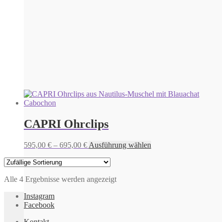
Varianten
auf.
Die
Optionen
können
auf
der
Produktseite
gewählt
werden
CAPRI Ohrclips
Preisspanne:
Dieses
595,00
€
–
695,00
€
Ausführung wählen
595,00 €
Produkt
bis
weist
695,00 €
mehrere
Alle 4 Ergebnisse werden angezeigt
Varianten
auf.
Instagram
Die
Facebook
Optionen
können
Kontakt