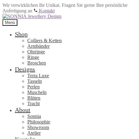
Wir verwirklichen Ihr Unikat. Fragen Sie gerne Ihre persönliche
Anfertigung an
Kontakt
Zur
Zum
Navigation
Inhalt
Menü
springen
springen
Shop
Colliers & Ketten
Armbänder
Ohrringe
Ringe
Broschen
Designs
Terra Luxe
Tasseln
Perlen
Muscheln
Blüten
Tracht
About
Sonnia
Philosophie
Showroom
Atelier