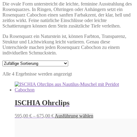
Die ovale Form unterstreicht die leichte, feminine Ausstrahlung des
Rosenquarzes. In Ringen, Ohrringen oder Anhängern setzt ein
Rosenquarz Cabochon einen sanften Farbakzent, der klar, hell und
zeitlos wirkt. Feine natürliche Einschlüsse oder leichte
Schattierungen können dem Stein zusätzliche Tiefe verleihen.
Da Rosenquarz ein Naturstein ist, können Farbton, Transparenz,
Struktur und Lichtwirkung leicht variieren. Genau diese
Unterschiede machen jeden Rosenquarz Cabochon zu einem
individuellen Schmuckstein.
Alle 4 Ergebnisse werden angezeigt
ISCHIA Ohrclips
Preisspanne:
Dieses
595,00
€
–
675,00
€
Ausführung wählen
595,00 €
Produkt
bis
weist
675,00 €
mehrere