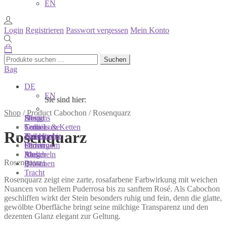
EN
Login
Registrieren
Passwort vergessen
Mein Konto
Suchen
Suchen
nach:
Bag
DE
EN
Sie sind hier:
Sie sind hier:
Sie sind hier:
Shop
/
Product Cabochon
/
Rosenquarz
Shop
Designs
About
Colliers & Ketten
Terra Luxe
Sonnia
Rosenquarz
Armbänder
Tasseln
Philosophie
Ohrringe
Perlen
Showroom
Ringe
Muscheln
Atelier
Rosenquarz
Broschen
Blüten
Tracht
Rosenquarz zeigt eine zarte, rosafarbene Farbwirkung mit weichen
Nuancen von hellem Puderrosa bis zu sanftem Rosé. Als Cabochon
geschliffen wirkt der Stein besonders ruhig und fein, denn die glatte,
gewölbte Oberfläche bringt seine milchige Transparenz und den
dezenten Glanz elegant zur Geltung.