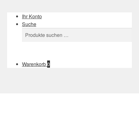
Ihr Konto
Suche
Suchen
Suchen
nach:
Warenkorb
0