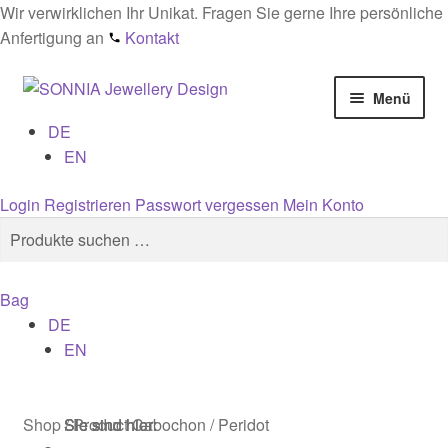
Wir verwirklichen Ihr Unikat. Fragen Sie gerne Ihre persönliche
Anfertigung an
Kontakt
Zur
Zum
Menü
Navigation
Inhalt
DE
springen
springen
Startseite
EN
AGB
Login
Registrieren
Passwort vergessen
Mein Konto
Suchen
Suchen
Cookies
nach:
Bag
Datenschutz
DE
EN
Edelsteinmaterialien Wirkung & Pflege – Ratgeber
Impressum
Shop
/
Product Cabochon
/
Peridot
Sie sind hier:
Sie sind hier:
Sie sind hier: