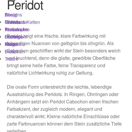
Peridot
Kasse
Shop
Designs
About
Kontakt
Peridot
Colliers & Ketten
Terra Luxe
Sonnia
Armbänder
Tasseln
Philosophie
Login
Peridot zeigt eine frische, klare Farbwirkung mit
Ohrringe
Perlen
Showroom
lebendigen Nuancen von gelbgrün bis olivgrün. Als
Ringe
Muscheln
Atelier
Cabochon geschliffen wirkt der Stein besonders weich
Broschen
Blüten
Mein Konto
und leuchtend, denn die glatte, gewölbte Oberfläche
Tracht
bringt seine helle Farbe, feine Transparenz und
Newsletter
natürliche Lichtwirkung ruhig zur Geltung.
Philosophie
Die ovale Form unterstreicht die leichte, lebendige
Ausstrahlung des Peridots. In Ringen, Ohrringen oder
Presse
Anhängern setzt ein Peridot Cabochon einen frischen
Farbakzent, der zugleich modern, elegant und
Registrierung
charaktervoll wirkt. Kleine natürliche Einschlüsse oder
zarte Farbnuancen können dem Stein zusätzliche Tiefe
Richtlinie für Rückerstattungen und Rückgaben
verleihen.