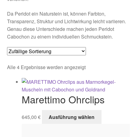
Da Peridot ein Naturstein ist, können Farbton,
Schmuck-Atelier
Transparenz, Struktur und Lichtwirkung leicht variieren.
Genau diese Unterschiede machen jeden Peridot
Showroom
Cabochon zu einem individuellen Schmuckstein.
Sonnia
Versand
Alle 4 Ergebnisse werden angezeigt
Warenkorb
Marettimo Ohrclips
Dieses
645,00
€
Ausführung wählen
Produkt
weist
mehrere