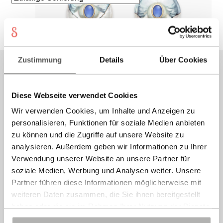
Preisspanne:
Dies
595,00
€
–
675,00
€
Ausführung wählen
595,00 €
Prod
Alle 4 Ergebnisse werden angezeigt
bis
weist
675,00 €
mehr
MARETTIMO Ohrchlips
Varia
Zustimmung
Details
Über Cookies
Instagram
auf.
Die
Dieses
Facebook
645,00
€
Ausführung wählen
Diese Webseite verwendet Cookies
Opti
Produkt
könn
weist
Wir verwenden Cookies, um Inhalte und Anzeigen zu
auf
mehrere
personalisieren, Funktionen für soziale Medien anbieten
Kontakt
CAPRI Ohrclips
der
Varianten
zu können und die Zugriffe auf unsere Website zu
Produ
auf.
Newsletter
analysieren. Außerdem geben wir Informationen zu Ihrer
gewä
Die
Preisspanne:
Dies
Verwendung unserer Website an unsere Partner für
595,00
€
–
695,00
€
Ausführung wählen
Versand
werd
Optionen
595,00 €
Prod
soziale Medien, Werbung und Analysen weiter. Unsere
können
bis
weist
Partner führen diese Informationen möglicherweise mit
weiteren Daten zusammen, die Sie ihnen bereitgestellt
auf
695,00 €
mehr
info@sonnia.it
haben oder die sie im Rahmen Ihrer Nutzung der Dienste
der
Varia
gesammelt haben.
Produktseite
auf.