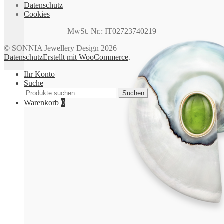
Datenschutz
Cookies
MwSt. Nr.: IT02723740219
© SONNIA Jewellery Design 2026
Datenschutz
Erstellt mit WooCommerce
.
Ihr Konto
Suche
Suchen
Suchen
nach:
Warenkorb
0