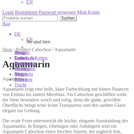
EN
Login
Registrieren
Passwort vergessen
Mein Konto
Suchen
Suchen
nach:
Bag
DE
EN
Sie sind hier:
Sie sind hier:
Sie sind hier:
Shop
/
Product Cabochon
/
Aquamarin
Shop
Designs
About
Colliers & Ketten
Terra Luxe
Sonnia
Aquamarin
Armbänder
Tasseln
Philosophie
Ohrringe
Perlen
Showroom
Ringe
Muscheln
Atelier
Aquamarin
Broschen
Blüten
Tracht
Aquamarin zeigt eine helle, klare Farbwirkung mit feinen Nuancen
von Eisblau bis zartem Meerblau. Als Cabochon geschliffen wirkt
der Stein besonders weich und ruhig, denn die glatte, gewölbte
Oberfläche bringt seine lichte Transparenz und den sanften Glanz
elegant zur Geltung.
Die ovale Form unterstreicht die leichte, elegante Ausstrahlung des
Aquamarins. In Ringen, Ohrringen oder Anhängern setzt ein
Aquamarin Cabochon einen frischen Akzent, der zugleich fein,