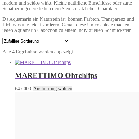
modern und zeitlos wirkt. Kleine natürliche Einschlüsse oder zarte
Schattierungen verleihen dem Stein zusätzlichen Charakter.
Da Aquamarin ein Naturstein ist, können Farbton, Transparenz und
Lichtwirkung leicht variieren. Genau diese Unterschiede machen
jeden Aquamarin Cabochon zu einem individuellen Schmuckstein.
Alle 4 Ergebnisse werden angezeigt
MARETTIMO Ohrchlips
Dieses
645,00
€
Ausführung wählen
Produkt
weist
mehrere
Varianten
auf.
Die
Optionen
können
auf