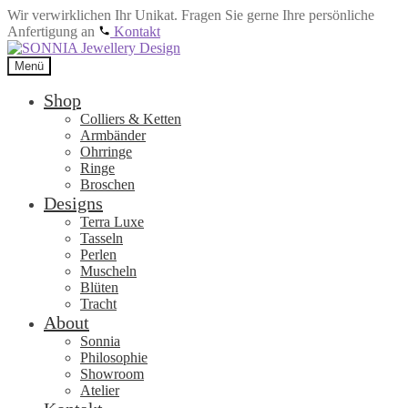
Wir verwirklichen Ihr Unikat. Fragen Sie gerne Ihre persönliche
Anfertigung an
Kontakt
Zur
Zum
Navigation
Inhalt
Menü
springen
springen
Shop
Colliers & Ketten
Armbänder
Ohrringe
Ringe
Broschen
Designs
Terra Luxe
Tasseln
Perlen
Muscheln
Blüten
Tracht
About
Sonnia
Philosophie
Showroom
Atelier