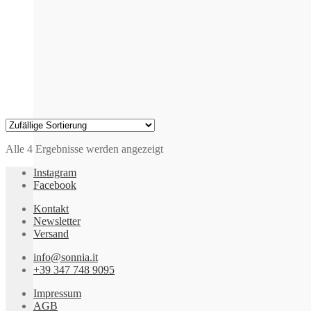
der
Produktseite
gewählt
werden
Alle 4 Ergebnisse werden angezeigt
Instagram
Facebook
Kontakt
Newsletter
Versand
info@sonnia.it
+39 347 748 9095
Impressum
AGB