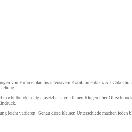
ufungen von Himmelblau bis intensivem Kornblumenblau. Als Cabochon g
 Geltung.
nd macht ihn vielseitig einsetzbar – von feinen Ringen über Ohrschmuc
Eindruck.
kung leicht variieren. Genau diese kleinen Unterschiede machen jeden 