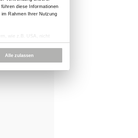
 führen diese Informationen
ie im Rahmen Ihrer Nutzung
rn, wie z.B. USA, nicht
Alle zulassen