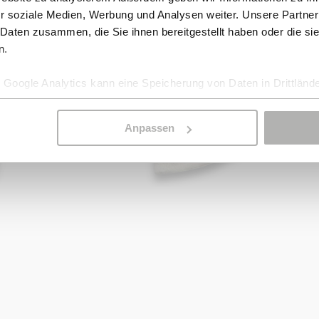
r soziale Medien, Werbung und Analysen weiter. Unsere Partner
 Daten zusammen, die Sie ihnen bereitgestellt haben oder die s
n.
Google Analytics kann eine Speicherung von Daten in Drittlände
Anpassen