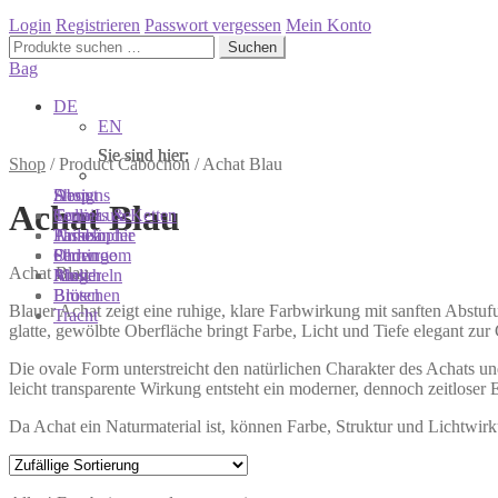
Login
Registrieren
Passwort vergessen
Mein Konto
Suchen
Suchen
nach:
Bag
DE
EN
Sie sind hier:
Sie sind hier:
Sie sind hier:
Shop
/
Product Cabochon
/
Achat Blau
Shop
Designs
About
Achat Blau
Colliers & Ketten
Terra Luxe
Sonnia
Armbänder
Tasseln
Philosophie
Ohrringe
Perlen
Showroom
Achat Blau
Ringe
Muscheln
Atelier
Broschen
Blüten
Blauer Achat zeigt eine ruhige, klare Farbwirkung mit sanften Abst
Tracht
glatte, gewölbte Oberfläche bringt Farbe, Licht und Tiefe elegant zur
Die ovale Form unterstreicht den natürlichen Charakter des Achats u
leicht transparente Wirkung entsteht ein moderner, dennoch zeitloser 
Da Achat ein Naturmaterial ist, können Farbe, Struktur und Lichtwir