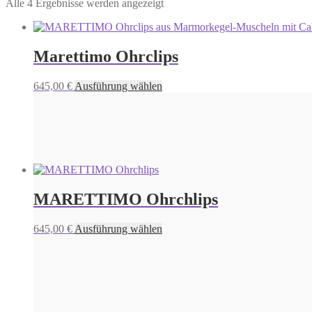
Alle 4 Ergebnisse werden angezeigt
Marettimo Ohrclips
Dieses
645,00
€
Ausführung wählen
Produkt
weist
mehrere
Varianten
auf.
Die
Optionen
können
MARETTIMO Ohrchlips
auf
der
Produktseite
Dieses
645,00
€
Ausführung wählen
gewählt
Produkt
werden
weist
mehrere
Varianten
auf.
Die