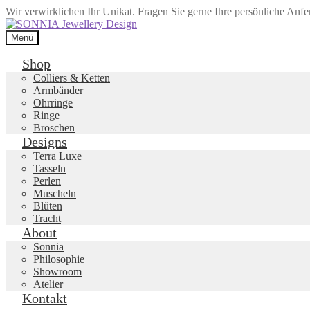
Wir verwirklichen Ihr Unikat. Fragen Sie gerne Ihre persönliche Anf
Zur
Zum
Navigation
Inhalt
Menü
springen
springen
Shop
Colliers & Ketten
Armbänder
Ohrringe
Ringe
Broschen
Designs
Terra Luxe
Tasseln
Perlen
Muscheln
Blüten
Tracht
About
Sonnia
Philosophie
Showroom
Atelier
Kontakt