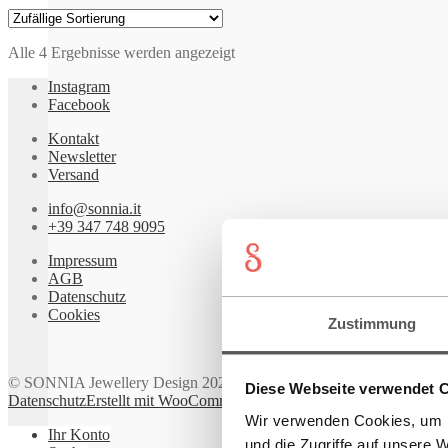
Optionen
können
auf
Alle 4 Ergebnisse werden angezeigt
der
Produktseite
Instagram
gewählt
Facebook
werden
Kontakt
Newsletter
Versand
info@sonnia.it
+39 347 748 9095
Impressum
AGB
Datenschutz
Cookies
Zustimmung
© SONNIA Jewellery Design 2026
Diese Webseite verwendet 
Datenschutz
Erstellt mit WooCommerce
.
Wir verwenden Cookies, um I
Ihr Konto
und die Zugriffe auf unsere 