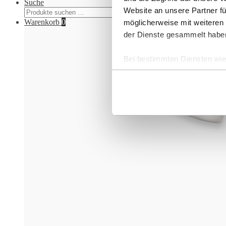
Suche
Website an unsere Partner fü
Suchen
Suchen
nach:
Warenkorb
0
möglicherweise mit weiteren
der Dienste gesammelt habe
Bei bestimmten Diensten wie 
ausgeschlossen werden.