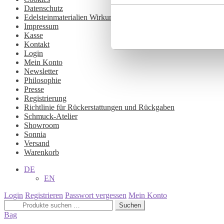
ausgeschlossen werden.
Datenschutz
Edelsteinmaterialien Wirkung & Pflege – Ratgeber
Impressum
Kasse
Kontakt
Login
Mein Konto
Newsletter
Philosophie
Presse
Registrierung
Richtlinie für Rückerstattungen und Rückgaben
Schmuck-Atelier
Showroom
Sonnia
Versand
Warenkorb
DE
EN
Login
Registrieren
Passwort vergessen
Mein Konto
Suchen
Suchen
nach:
Bag