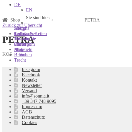
DE
EN
Sie sind hier:
Sie sind hier:
Sie sind hier:
Shop
PETRA
Zurück zur Übersicht
Shop
Designs
About
Colliers & Ketten
Terra Luxe
Sonnia
PETRA
Armbänder
Tasseln
Philosophie
Ohrringe
Perlen
Showroom
Ringe
Muscheln
Atelier
KOS
Broschen
Blüten
Tracht
Instagram
Facebook
Kontakt
Newsletter
Versand
info@sonnia.it
+39 347 748 9095
Impressum
AGB
Datenschutz
Cookies