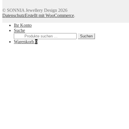
© SONNIA Jewellery Design 2026
Datenschutz
Erstellt mit WooCommerce
.
Ihr Konto
Suche
Suchen
Suchen
nach:
Warenkorb
0