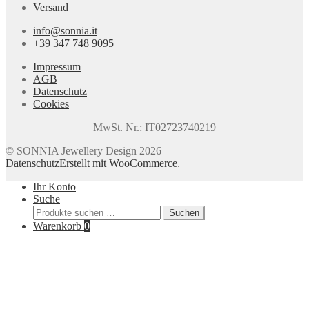
Versand
info@sonnia.it
+39 347 748 9095
Impressum
AGB
Datenschutz
Cookies
MwSt. Nr.: IT02723740219
© SONNIA Jewellery Design 2026
Datenschutz
Erstellt mit WooCommerce
.
Ihr Konto
Suche
Suchen
Suchen
nach:
Warenkorb
0