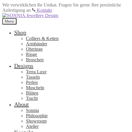
Wir verwirklichen Ihr Unikat. Fragen Sie gerne Ihre persönliche
Anfertigung an
Kontakt
Zur
Zum
Navigation
Inhalt
Menü
springen
springen
Shop
Colliers & Ketten
Armbänder
Ohrringe
Ringe
Broschen
Designs
Terra Luxe
Tasseln
Perlen
Muscheln
Blüten
Tracht
About
Sonnia
Philosophie
Showroom
Atelier