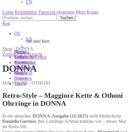
EN
Login
Registrieren
Passwort vergessen
Mein Konto
Suchen
Suchen
nach:
Bag
DE
EN
Sie sind hier:
Sie sind hier:
Sie sind hier:
Shop
/
DONNA
Shop
Designs
About
Zurück zur Übersicht
Colliers & Ketten
Terra Luxe
Sonnia
Armbänder
Tasseln
Philosophie
DONNA
Ohrringe
Perlen
Showroom
Ringe
Muscheln
Atelier
Broschen
Blüten
MAGGIORE | OTHONI
Tracht
Retro-Style – Maggiore Kette & Othoni
Ohrringe in DONNA
In der aktuellen
DONNA-Ausgabe (11/2025)
stellt Modechefin
Daniella Gurtner
ihre Lieblings-Schmuckstücke vor – dieses Mal
im Retro-Stil.
Unter den ausgewählten Designs: die lange Kette
„Maggiore“
und