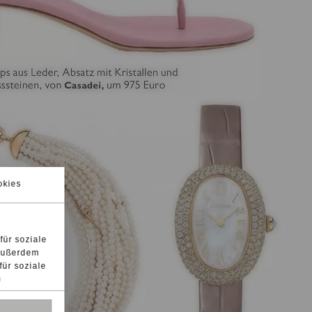
okies
für soziale
 Außerdem
für soziale
n
 oder die