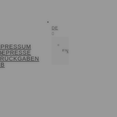
DE
MPRESSUM
EN
IE
PRESSE
D RÜCKGABEN
RB