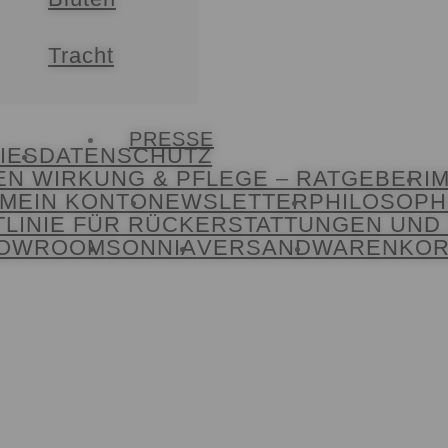
Tracht
PRESSE
IES
DATENSCHUTZ
EN WIRKUNG & PFLEGE – RATGEBER
I
MEIN KONTO
NEWSLETTER
PHILOSOPH
TLINIE FÜR RÜCKERSTATTUNGEN UN
OWROOM
SONNIA
VERSAND
WARENKO