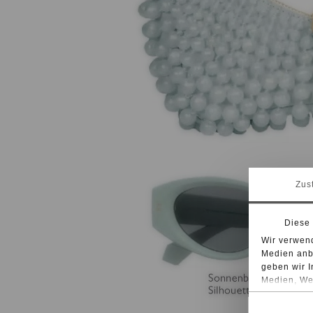
Zus
Diese
Wir verwend
Medien anbi
geben wir I
Medien, Wer
möglicherwe
sie im Rah