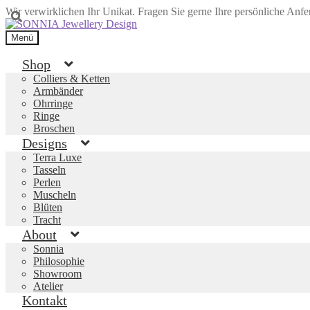
Wir verwirklichen Ihr Unikat. Fragen Sie gerne Ihre persönliche Anf
Zur
Zum
Navigation
Inhalt
Menü
springen
springen
Shop
Colliers & Ketten
Armbänder
Ohrringe
Ringe
Broschen
Designs
Terra Luxe
Tasseln
Perlen
Muscheln
Blüten
Tracht
About
Sonnia
Philosophie
Showroom
Atelier
Kontakt