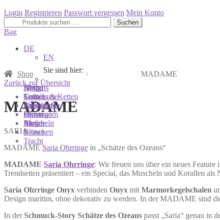
Login
Registrieren
Passwort vergessen
Mein Konto
Suchen
Suchen
nach:
Bag
DE
EN
Sie sind hier:
Sie sind hier:
Sie sind hier:
Shop
MADAME
Zurück zur Übersicht
Shop
Designs
About
Colliers & Ketten
Terra Luxe
Sonnia
MADAME
Armbänder
Tasseln
Philosophie
Ohrringe
Perlen
Showroom
Ringe
Muscheln
Atelier
SARIA
Broschen
Blüten
Tracht
MADAME
Saria Ohrringe
in „Schätze des Ozeans“
MADAME
Saria Ohrringe
: Wir freuen uns über ein neues Feature 
Trendseiten präsentiert – ein Special, das Muscheln und Korallen als
Saria Ohrringe Onyx
verbinden
Onyx
mit
Marmorkegelschalen
un
Design maritim, ohne dekorativ zu werden. In der MADAME sind di
In der
Schmuck-Story Schätze des Ozeans
passt „Saria“ genau in d