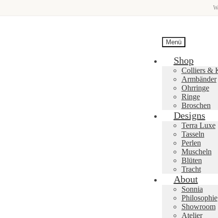
W
Menü
Shop
Colliers & 
Armbänder
Ohrringe
Ringe
Broschen
Designs
Terra Luxe
Tasseln
Perlen
Muscheln
Blüten
Tracht
About
Sonnia
Philosophie
Showroom
Atelier