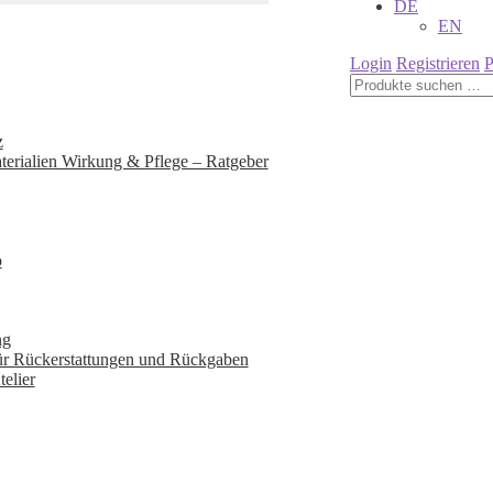
DE
EN
Login
Registrieren
P
Suchen
nach:
z
terialien Wirkung & Pflege – Ratgeber
o
ng
für Rückerstattungen und Rückgaben
elier