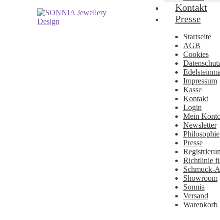
Kontakt
Zur
Zum
Presse
Navigation
Inhalt
springen
springen
Startseite
AGB
Cookies
Datenschut
Edelsteinma
Impressum
Kasse
Kontakt
Login
Mein Kont
Newsletter
Philosophie
Presse
Registrieru
Richtlinie 
Schmuck-At
Showroom
Sonnia
Versand
Warenkorb