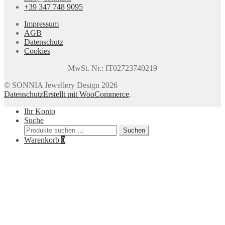
+39 347 748 9095
Impressum
AGB
Datenschutz
Cookies
MwSt. Nr.: IT02723740219
© SONNIA Jewellery Design 2026
Datenschutz
Erstellt mit WooCommerce
.
Ihr Konto
Suche
Suchen
Suchen
nach:
Warenkorb
0