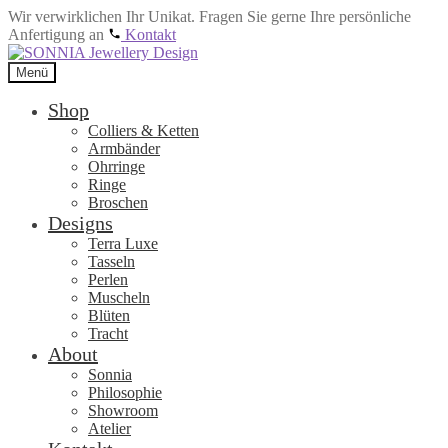
Wir verwirklichen Ihr Unikat. Fragen Sie gerne Ihre persönliche
Anfertigung an
Kontakt
Zur
Zum
Navigation
Inhalt
Menü
springen
springen
Shop
Colliers & Ketten
Armbänder
Ohrringe
Ringe
Broschen
Designs
Terra Luxe
Tasseln
Perlen
Muscheln
Blüten
Tracht
About
Sonnia
Philosophie
Showroom
Atelier